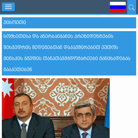
Toggle
navigation
ᲣᲪᲮᲝᲔᲗᲘ
ᲡᲝᲛᲮᲔᲗᲘᲡᲐ ᲓᲐ ᲐᲖᲔᲠᲑᲐᲘᲯᲐᲜᲘᲡ ᲞᲠᲔᲖᲘᲓᲔᲜᲢᲔᲑᲘᲡ
ᲨᲔᲮᲕᲔᲓᲠᲘᲡ ᲨᲔᲓᲔᲒᲔᲑᲗᲐᲜ ᲓᲐᲙᲐᲕᲨᲘᲠᲔᲑᲘᲗ ᲔᲣᲗᲝᲡ
ᲛᲘᲜᲡᲙᲘᲡ ᲯᲒᲣᲤᲘᲡ ᲗᲐᲜᲐᲗᲐᲕᲛᲯᲓᲝᲛᲐᲠᲔᲔᲑᲘ ᲒᲐᲜᲪᲮᲐᲓᲔᲑᲐᲡ
ᲒᲐᲐᲙᲔᲗᲔᲑᲔᲜ