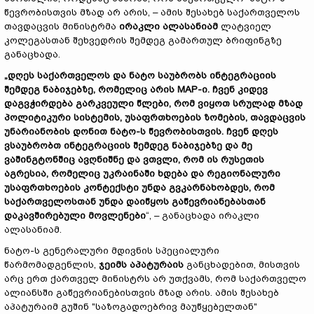
წევრობისთვის მზად არ არის, – ამის შესახებ საქართველოს
თავდაცვის მინისტრმა
ირაკლი
ალასანიამ
ლატვიელ
კოლეგასთან შეხვედრის შემდეგ გამართულ ბრიფინგზე
განაცხადა.
„
დღეს
საქართველოს
და
ნატო
საუბრობს
ინტეგრაციის
შემდეგ
ნაბიჯებზე,
რომელიც
არის MAP-
ი.
ჩვენ
კიდევ
დაგვჭირდება
გარკვეული
წლები,
რომ
ვიყოთ
სრულად
მზად
პოლიტიკური
სისტემის,
უსაფრთხოების
ზომების,
თავდაცვის
უნარიანობის
დონით
ნატო-
ს
წევრობისთვის.
ჩვენ
დღეს
ვსაუბრობთ
ინტეგრაციის
შემდეგ
ნაბიჯებზე
და
მე
ვაშინგტონშიც
ავღნიშნე
და
ვთვლი,
რომ
ის
რუსეთის
აგრესია,
რომელიც
უკრაინაში
ხდება
და
რეგიონალური
უსაფრთხოების
კონტექსტი
უნდა
გვკარნახობდეს,
რომ
საქართველოსთან
უნდა
დაიწყოს
გაწევრიანებასთან
დაკავშირებული
მოვლენები
“, – განაცხადა ირაკლი
ალასანიამ.
ნატო-ს გენერალური მდივნის სპეციალური
წარმომადგენლის,
ჯეიმს აპატურაის
განცხადებით, მისთვის
არც ერთ ქართველ მინისტრს არ უთქვამს, რომ საქართველო
ალიანსში გაწევრიანებისთვის მზად არის. ამის შესახებ
აპატურაიმ გუშინ "საზოგადოებრივ მაუწყებელთან"