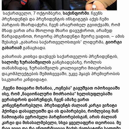
საქართველო, 7 ოქტომბერი,
საქინფორმი
. ჩვენს
პრეზიდენტს და პრეზიდენტის ინსტიტუტს აქვს ჩემი
პარტიის მხარდაჭერა, ჩვენ არაერთხელ გვითქვამს, რომ
მზად ვართ არა მხოლოდ მხარი დავუჭიროთ, არამედ
წარვადგინოთ, როგორც პრეზიდენტი მეორე ვადით, – ამის
შესახებ „გახარია საქართველოსთვის“ ლიდერმა,
გიორგი
გახარიამ
განაცხადა.
გახარიას კითხვა დაუსვეს საქართველოს პრეზიდენტის,
სალომე
ზურაბიშვილის
განცხადებაზე, რომლის
თანახმადაც, ზურაბიშვილს კოალიციური მთავრობის
დაკომპლექტების შემთხვევაში, უკვე ჰყავს პრემიერობის
საკუთარი კანდიდატი.
„
ჩვენი
მთავარი
მიზანია, „
ოცნება“
გავუშვათ
ოპოზიციაში
ისე,
რომ „
ნაციონალური
მოძრაობა“
ხელისუფლებაში
ვერასდროს
დაბრუნდეს,
ჩვენ
ამაზე
ვართ
კონცენტრირებული.
პრეზიდენტს
ძალიან
კარგი
ვიზიტი
ჰქონდა
დასავლეთში
და
ის
დაპირებები,
რომლებიც
მან
ჩამოიტანა
ევროპელი
პარტნიორებისგან,
არის
ძალიან
კარგი
და
მისასალმებელი,
სხვა
ყველაფერი
თეორიაა.
მე
რაც
ვიცი
და
რა
ინფორმაციაც
მაქვს
ქალბატონი
სალომე