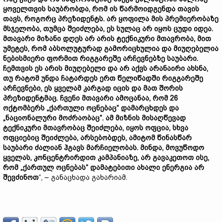
ყოველთვის
საუბრობდა,
რომ
ის
წარმოიდგენდა
თავის
თავს,
როგორც
პრეზიდენტს.
არ
ყოფილა
მის
პრემიერობაზე
მსჯელობა,
თუმცა
შეიძლება,
ეს
სულაც
არ
იყოს
ცუდი
იდეა.
მთავარი
მიზანი
დღეს
არ
არის
ტექნიკური
მთავრობა,
მით
უმეტეს,
რომ
აბსოლუტურად
გამორიცხულია
და
მიუღებელია
ნებისმიერი
ფორმით
რიგგარეშე
არჩევნებზე
საუბარი.
ჩემთვის
ეს
არის
მიუღებელი
და
არ
აქვს
არანაირი
ახსნა,
თუ
რატომ
უნდა
ჩატარდეს
ერთ
წელიწადში
რიგგარეშე
არჩევნები,
ეს
ყველამ
კარგად
იცის
და
მათ
შორის
პრეზიდენტმაც.
ჩვენი
მთავარი
ამოცანაა,
რომ 26
ოქტომბერს „
ქართული
ოცნებაც“
დამარცხდეს
და
„
ნაციონალური
მოძრაობაც“.
ამ
მიზნის
მისაღწევად
ტექნიკური
მთავრობაც
შეიძლება,
იყოს
ოფცია,
სხვა
ოფციებიც
შეიძლება,
არსებობდეს,
ამიტომ
წინასწარ
საუბარი
ძალიან
ჰგავს
მარჩიელობას.
მინდა,
მოვუწოდო
ყველას,
კონცენტრირდით
კამპანიაზე,
არ
გავაკეთოთ
ისე,
რომ „
ქართულ
ოცნებას“
დამატებითი
ახალი
ენერგია
არ
შევძინოთ
“, – განაცხადა გახარიამ.