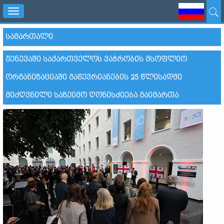
Toggle
navigation
ᲡᲐᲛᲐᲠᲗᲐᲚᲘ
ᲟᲔᲜᲔᲕᲐᲨᲘ ᲡᲐᲥᲐᲠᲗᲕᲔᲚᲝᲡ ᲕᲐᲭᲠᲝᲑᲘᲡ ᲛᲡᲝᲤᲚᲘᲝ
ᲝᲠᲒᲐᲜᲘᲖᲐᲪᲘᲐᲨᲘ ᲒᲐᲬᲔᲕᲠᲘᲐᲜᲔᲑᲘᲡ 25 ᲬᲚᲘᲡᲐᲓᲛᲘ
ᲛᲘᲫᲦᲕᲜᲘᲚᲘ ᲡᲐᲖᲔᲘᲛᲝ ᲦᲝᲜᲘᲡᲫᲘᲔᲑᲐ ᲒᲐᲘᲛᲐᲠᲗᲐ