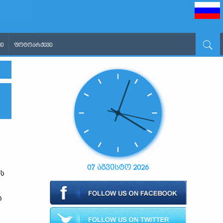
Ი
ᲤᲝᲢᲝᲐᲠᲥᲘᲕᲘ
07 აგვისტო 2026
ის
ს