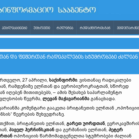
ᲞᲣᲑᲚᲘᲙᲐᲪᲘᲔᲑᲘ
ᲣᲪᲮᲝᲔᲗᲘ
ᲠᲔᲚᲘᲒᲘᲐ
ᲠᲔᲓᲐᲥᲢᲝᲠᲘᲡᲒᲐᲜ
ᲕᲘᲓᲔᲝᲐᲠᲥᲘᲕ
ᲙᲗᲐᲜ ᲓᲐ ᲤᲘᲨᲔᲠᲗᲐᲜ ᲠᲐᲓᲘᲙᲐᲚᲔᲑᲘᲡ ᲡᲢᲣᲛᲠᲝᲑᲔᲑᲘ ᲫᲐᲚᲘᲐᲜ
რთველო, 27 აპრილი,
საქინფორმი
. ვისთანაც რადიკალები
ან, რამდენიმე ელჩთან და ევრობიუროკრატთან, სწორედ
ან იღებენ მითითებებს, – ამის შესახებ საპარლამენტო
ვლესობის წევრმა,
ლევან მაჭავარიანმა
განაცხადა.
ვარიანმა კომენტარი გააკეთა ბრიტანეთის ელჩთან „ოპოზიცი
ნსის“ წევრების შეხვედრაზე.
 თქმით, ბრიტანეთის ელჩთან,
გარეთ უორდთან
, ევროკავშირი
თან,
პაველ ჰერჩინსკთან
და გერმანიის ელჩთან,
პეტერ
ერთან
ოპოზიციის წარმომადგენელთა სტუმრობები ძალიან