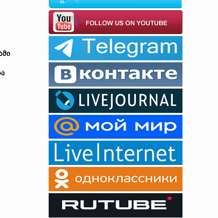
ამი
და