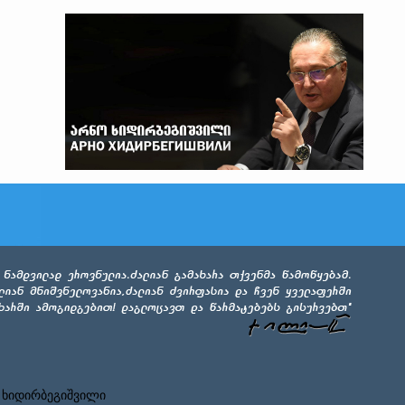
 ხიდირბეგიშვილი