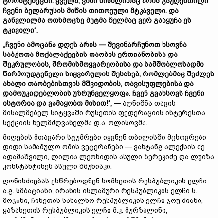
ტროსტენეცში.
ყველა,
ვისი
სისხლითაც
არის
გაჟღენთილი
ჩვენი
ბელარუსის
მიწის
თითოეული
მტკაველი.
და
განვლილმა
ოთხმოცზე
მეტმა
წელმაც
ვერ
გააყუჩა
ეს
ტკივილი“.
„
ჩვენი
ამოცანა
დღეს
არის —
შევინარჩუნოთ
ხსოვნა
საბჭოთა
მოქალაქეების
თაობის
ერთიანობისა
და
შეკრულობის,
შრომისმოყვარეობისა
და
სამშობლოსადმი
წარმოუდგენელი
სიყვარულის
შესახებ,
რომლებმაც
შეძლეს
ახალი
თაობებისთვის
მშვიდობის,
თავისუფლებისა
და
დამოუკიდებლობის
უზრუნველყოფა.
ჩვენ
გვახსოვს
ჩვენი
ისტორია
და
ვამაყობთ
მისით!“,
— აღნიშნა თავის
მისალმებელ სიტყვაში რუსეთის ფედერაციის ინტერესთა
სექციის ხელმძღვანელმა დ.ა. ოლისოვმა.
მიღების მთავარი სტუმრები იყვნენ თბილისში მცხოვრები
დიდი სამამულო ომის ვეტერანები — ვახტანგ ალექსის ძე
ადამაშვილი, ლილია ლეონიდის ასული ზერეკიძე და ლუიზა
კონსტანტინეს ასული შმუნიაკი.
ღონისძიებას ესწრებოდნენ სომხეთის რესპუბლიკის ელჩი
ა.გ. სმბატიანი, ირანის ისლამური რესპუბლიკის ელჩი ს.
მოჯანი, ჩინეთის სახალხო რესპუბლიკის ელჩი ჯოუ ძიანი,
ყაზახეთის რესპუბლიკის ელჩი მ.კ. მურზალინი,