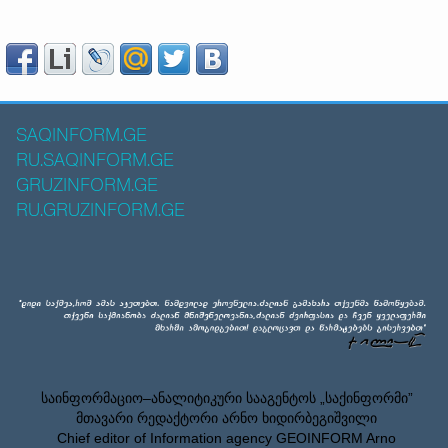
SAQINFORM.GE
RU.SAQINFORM.GE
GRUZINFORM.GE
RU.GRUZINFORM.GE
საინფორმაციო–ანალიტიკური სააგენტოს „საქინფორმი”
მთავარი რედაქტორი არნო ხიდირბეგიშვილი
Chief editor of Information agency GEOINFORM Arno