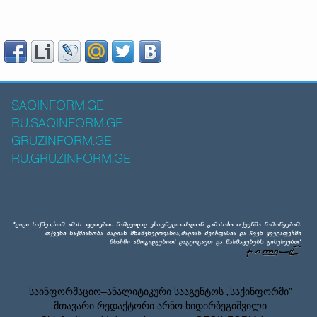
SAQINFORM.GE
RU.SAQINFORM.GE
GRUZINFORM.GE
RU.GRUZINFORM.GE
საინფორმაციო–ანალიტიკური სააგენტოს „საქინფორმი”
მთავარი რედაქტორი არნო ხიდირბეგიშვილი