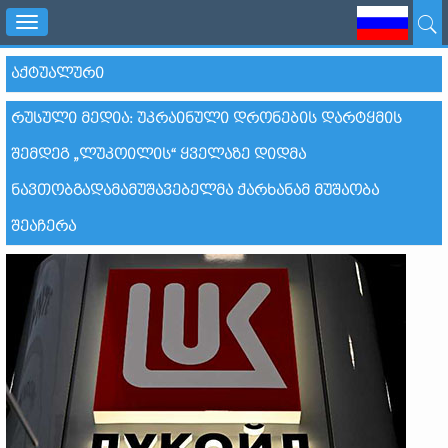
Toggle
navigation
ᲐᲥᲢᲣᲐᲚᲣᲠᲘ
ᲠᲣᲡᲣᲚᲘ ᲛᲔᲓᲘᲐ: ᲣᲙᲠᲐᲘᲜᲣᲚᲘ ᲓᲠᲝᲜᲔᲑᲘᲡ ᲓᲐᲠᲢᲧᲛᲘᲡ
ᲨᲔᲛᲓᲔᲒ „ᲚᲣᲙᲝᲘᲚᲘᲡ“ ᲧᲕᲔᲚᲐᲖᲔ ᲓᲘᲓᲛᲐ
ᲜᲐᲕᲗᲝᲑᲒᲐᲓᲐᲛᲐᲛᲣᲨᲐᲕᲔᲑᲔᲚᲛᲐ ᲥᲐᲠᲮᲐᲜᲐᲛ ᲛᲣᲨᲐᲝᲑᲐ
ᲨᲔᲐᲩᲔᲠᲐ