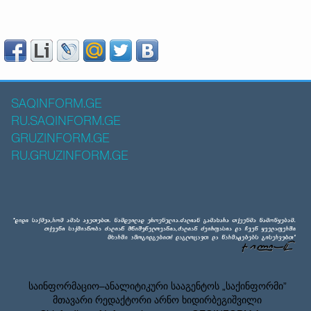
SAQINFORM.GE
RU.SAQINFORM.GE
GRUZINFORM.GE
RU.GRUZINFORM.GE
საინფორმაციო–ანალიტიკური სააგენტოს „საქინფორმი”
მთავარი რედაქტორი არნო ხიდირბეგიშვილი