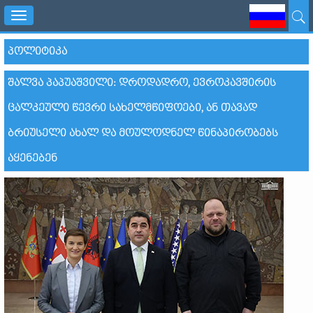
Toggle
navigation
ᲞᲝᲚᲘᲢᲘᲙᲐ
ᲨᲐᲚᲕᲐ ᲞᲐᲞᲣᲐᲨᲕᲘᲚᲘ: ᲓᲠᲝᲓᲐᲓᲠᲝ, ᲔᲕᲠᲝᲙᲐᲕᲨᲘᲠᲘᲡ
ᲪᲐᲚᲙᲔᲣᲚᲘ ᲬᲔᲕᲠᲘ ᲡᲐᲮᲔᲚᲛᲬᲘᲤᲝᲔᲑᲘ, ᲐᲜ ᲗᲐᲕᲐᲓ
ᲑᲠᲘᲣᲡᲔᲚᲘ ᲐᲮᲐᲚ ᲓᲐ ᲛᲝᲣᲚᲝᲓᲜᲔᲚ ᲬᲘᲜᲐᲞᲘᲠᲝᲑᲔᲑᲡ
ᲐᲧᲔᲜᲔᲑᲔᲜ