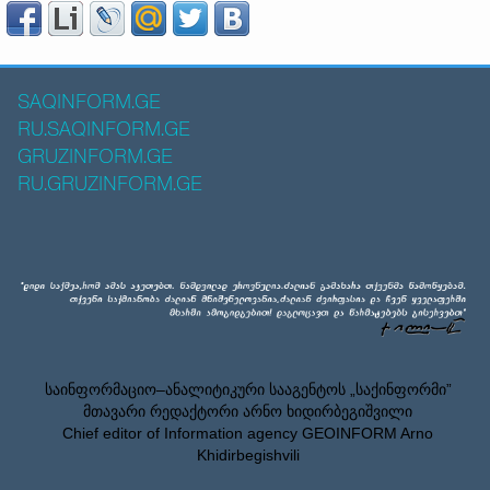
SAQINFORM.GE
RU.SAQINFORM.GE
GRUZINFORM.GE
RU.GRUZINFORM.GE
საინფორმაციო–ანალიტიკური სააგენტოს „საქინფორმი”
მთავარი რედაქტორი არნო ხიდირბეგიშვილი
Chief editor of Information agency GEOINFORM Arno
Khidirbegishvili