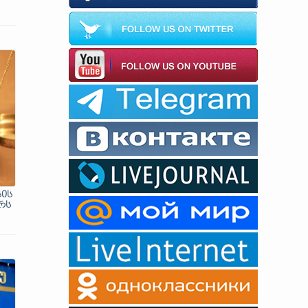
სის
რს