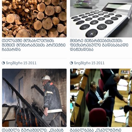
თელავში მოსახლეობის
მცირე მეწარმეებისთვის
შეშით მომარაგების პროექტი
ფიქსირებული გადასახადი
ჩავარდა
დაწესდება
ნოემბერი 15 2011
ნოემბერი 15 2011
თამილა გურაშვილი: „თამაზ
გაყალბება „ოკულტური