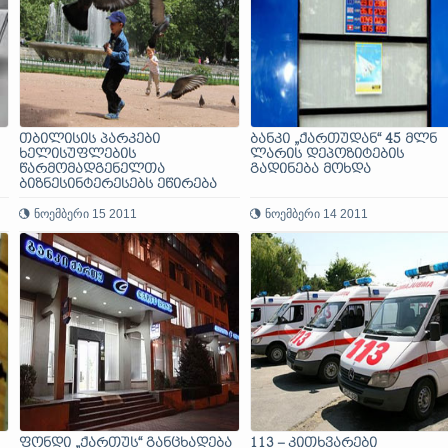
თბილისის პარკები
ბანკი „ქართუდან“ 45 მლნ
ხელისუფლების
ლარის დეპოზიტების
წარმომადგენელთა
გადინება მოხდა
ბიზნესინტერესებს ეწირება
ნოემბერი 15 2011
ნოემბერი 14 2011
ფონდი „ქართუს“ განცხადება
113 – კითხვარები