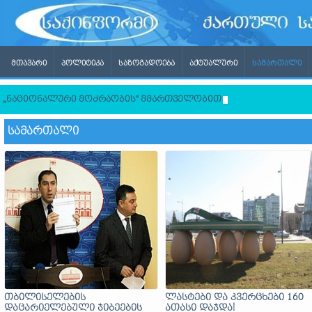
ᲛᲗᲐᲕᲐᲠᲘ
ᲞᲝᲚᲘᲢᲘᲙᲐ
ᲡᲐᲖᲝᲒᲐᲓᲝᲔᲑᲐ
ᲐᲥᲢᲣᲐᲚᲣᲠᲘ
ᲡᲐᲛᲐᲠᲗᲐᲚᲘ
„ნაციონალური მოძრაობის“ მმართველობითი საბჭოს ხელმძღვ
ᲡᲐᲛᲐᲠᲗᲐᲚᲘ
თბილისელების
ლასტები და კვერცხები 160
დაცარიელებული ჯიბეების
ათასი დაჯდა!