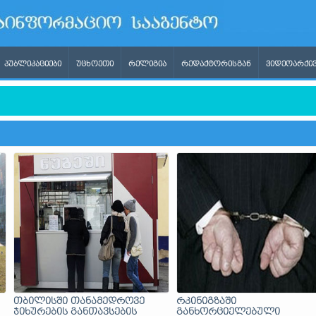
ᲞᲣᲑᲚᲘᲙᲐᲪᲘᲔᲑᲘ
ᲣᲪᲮᲝᲔᲗᲘ
ᲠᲔᲚᲘᲒᲘᲐ
ᲠᲔᲓᲐᲥᲢᲝᲠᲘᲡᲒᲐᲜ
ᲕᲘᲓᲔᲝᲐᲠᲥᲘᲕ
ანელი ირაკლი ფავლენიშვილი გახდა
თბილისში თანამედროვე
რკინიგზაში
ჯიხურების განთავსების
განხორციელებული