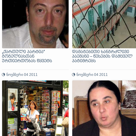
„ქართული პარტია“
დამატებითი ხანგრძლივი
გოგელიასთან
პაემანი – წესების დამცველ
ურთიერთობას წყვეტს
პატიმრებს
ნოემბერი 04 2011
ნოემბერი 04 2011