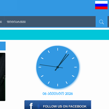
Ი
ᲤᲝᲢᲝᲐᲠᲥᲘᲕᲘ
06 აგვისტო 2026