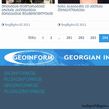
ქრისტიან-დემოკრატები
ნანა კაკაბაძის 10 კითხვა
პრესის ასოციაციას
ჟურნალისტებს
მერიასთან შუამდგომლობენ
ნოემბერი 02 2011
ნოემბერი 02 2011
წინა
1
2
...
281
282
283
284
SAQINFORM.GE
RU.SAQINFORM.GE
GRUZINFORM.GE
RU.GRUZINFORM.GE
საინფორმაციო–ა