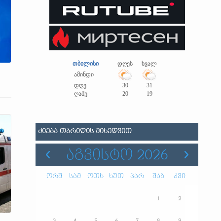
თბილისი
დღეს
ხვალ
ამინდი
დღე
30
31
ღამე
20
19
ᲫᲘᲔᲑᲐ ᲗᲐᲠᲘᲦᲘᲡ ᲛᲘᲮᲔᲓᲕᲘᲗ
ᲐᲒᲕᲘᲡᲢᲝ 2026
ორშ
სამ
ოთხ
ხუთ
პარ
შაბ
კვი
1
2