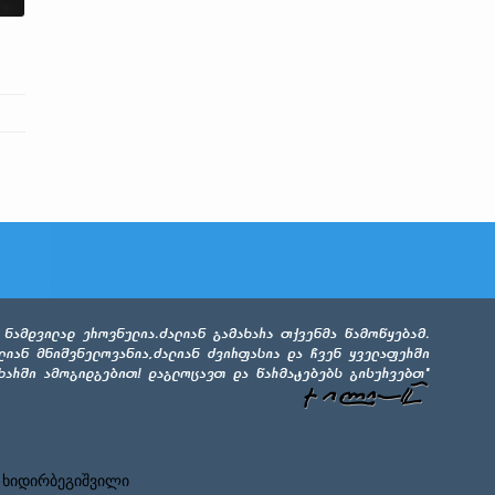
 ხიდირბეგიშვილი