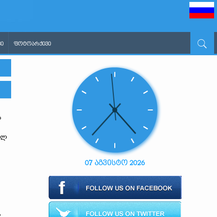
Ი
ᲤᲝᲢᲝᲐᲠᲥᲘᲕᲘ
ს
ელ
07 აგვისტო 2026
ს