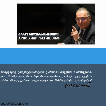
 ხიდირბეგიშვილი