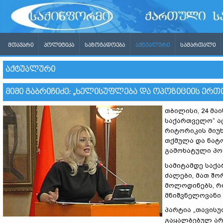
ᲛᲗᲐᲕᲐᲠᲘ
ᲞᲝᲚᲘᲢᲘᲙᲐ
ᲡᲐᲖᲝᲒᲐᲓᲝᲔᲑᲐ
ᲐᲥᲢᲣᲐᲚᲣᲠᲘ
ᲡᲐᲛᲐᲠᲗᲐᲚᲘ
ᲐᲥᲢᲣᲐᲚᲣᲠᲘ
ᲛᲘᲛᲘ ᲒᲐᲑᲠᲘᲩᲘᲫᲔ: „ᲮᲔᲚᲘᲡᲣᲤᲚᲔᲑᲐ ᲓᲐ ᲝᲞᲝᲖᲘᲪᲘᲘᲡ ᲔᲠᲗᲘ
თბილისი, 24 მაი
საქართველო“ ა
რიტორიკის მიუ
თქმულა და ნატ
გამოხატული პო
სამიტამდე საქ
ძალები, მათ შო
მოლოდინებს, რ
მნიშვნელოვანი
პარტია „თავისუ
გაყალბებულ არ