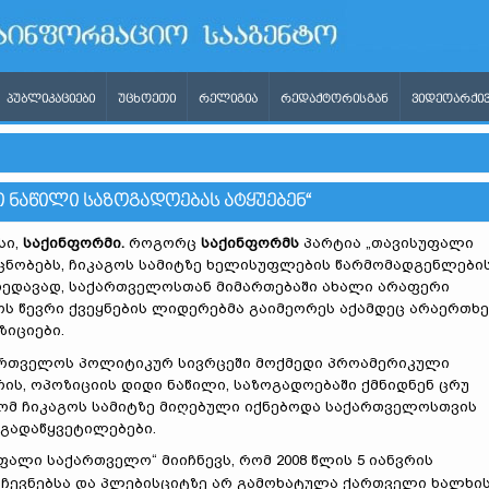
ᲞᲣᲑᲚᲘᲙᲐᲪᲘᲔᲑᲘ
ᲣᲪᲮᲝᲔᲗᲘ
ᲠᲔᲚᲘᲒᲘᲐ
ᲠᲔᲓᲐᲥᲢᲝᲠᲘᲡᲒᲐᲜ
ᲕᲘᲓᲔᲝᲐᲠᲥᲘᲕ
 ᲜᲐᲬᲘᲚᲘ ᲡᲐᲖᲝᲒᲐᲓᲝᲔᲑᲐᲡ ᲐᲢᲧᲣᲔᲑᲔᲜ“
სი,
საქინფორმი.
როგორც
საქინფორმს
პარტია „თავისუფალი
ცნობებს, ჩიკაგოს სამიტზე ხელისუფლების წარმომადგენლები
ხედავად, საქართველოსთან მიმართებაში ახალი არაფერი
ოს წევრი ქვეყნების ლიდერებმა გაიმეორეს აქამდეც არაერთხ
ზიციები.
ართველოს პოლიტიკურ სივრცეში მოქმედი პროამერიკული
რის, ოპოზიციის დიდი ნაწილი, საზოგადოებაში ქმნიდნენ ცრუ
ომ ჩიკაგოს სამიტზე მიღებული იქნებოდა საქართველოსთვის
 გადაწყვეტილებები.
ფალი საქართველო“ მიიჩნევს, რომ 2008 წლის 5 იანვრის
ჩევნებსა და პლებისციტზე არ გამოხატულა ქართველი ხალხი