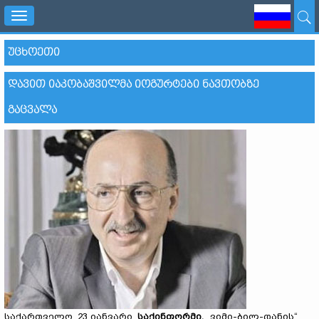
Toggle
navigation
ᲣᲪᲮᲝᲔᲗᲘ
ᲓᲐᲕᲘᲗ ᲘᲐᲙᲝᲑᲐᲨᲕᲘᲚᲛᲐ ᲘᲝᲒᲣᲠᲢᲔᲑᲘ ᲜᲐᲕᲗᲝᲑᲖᲔ
ᲒᲐᲪᲕᲐᲚᲐ
საქართველო, 23 იანვარი,
საქინფორმი.
„ვიმი-ბილ-დანის“