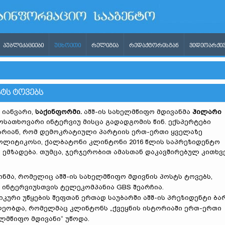
ᲞᲣᲑᲚᲘᲙᲐᲪᲘᲔᲑᲘ
ᲣᲪᲮᲝᲔᲗᲘ
ᲠᲔᲚᲘᲒᲘᲐ
ᲠᲔᲓᲐᲥᲢᲝᲠᲘᲡᲒᲐᲜ
ᲕᲘᲓᲔᲝᲐᲠᲥᲘᲕ
ᲢᲡ ᲢᲝᲕᲔᲑᲡ
 იანვარი,
საქინფორმი.
აშშ-ის სახელმწიფო მდივანმა
ჰილარი
სათხოვარი ინტერვიუ მისცა გადადგომის წინ. ექსპერტები
არიან, რომ დემოკრატიული პარტიის ერთ-ერთი ყველაზე
ლიტიკოსი, ქალბატონი კლინტონი 2016 წლის საპრეზიდენტო
 ემზადება. თუმცა, ჯერჯერობით ამასთან დაკავშირებულ კითხვ
მა, რომელიც აშშ-ის სახელმწიფო მდივნის პოსტს ტოვებს,
 ინტერვიუსთვის ტელეკომპანია GBS შეარჩია.
ური უწყების შეფთან ერთად საუბარში აშშ-ის პრეზიდენტი ბა
ლეობდა, რომელმაც კლინტონს „ქვეყნის ისტორიაში ერთ-ერთი
ლმწიფო მდივანი“ უწოდა.