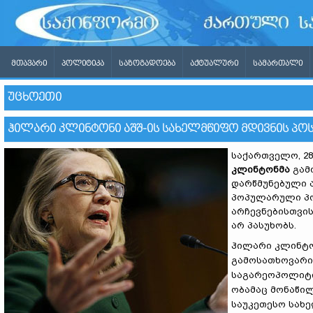
ᲛᲗᲐᲕᲐᲠᲘ
ᲞᲝᲚᲘᲢᲘᲙᲐ
ᲡᲐᲖᲝᲒᲐᲓᲝᲔᲑᲐ
ᲐᲥᲢᲣᲐᲚᲣᲠᲘ
ᲡᲐᲛᲐᲠᲗᲐᲚᲘ
ᲣᲪᲮᲝᲔᲗᲘ
ᲰᲘᲚᲐᲠᲘ ᲙᲚᲘᲜᲢᲝᲜᲘ ᲐᲨᲨ-ᲘᲡ ᲡᲐᲮᲔᲚᲛᲬᲘᲤᲝ ᲛᲓᲘᲕᲜᲘᲡ ᲞᲝᲡ
საქართველო, 28
კლინტონმა
გამო
დარწმუნებული 
პოპულარული პო
არჩევნებისთვის
არ პასუხობს.
ჰილარი კლინტონ
გამოსათხოვარი
საგარეოპოლიტიკ
ობამაც მონაწი
საუკეთესო სახე