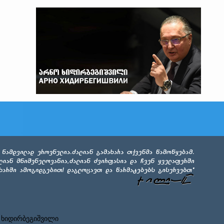
 ხიდირბეგიშვილი