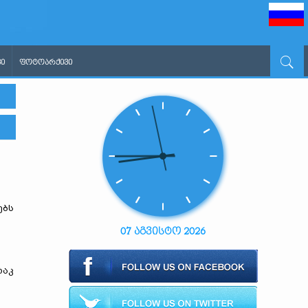
Ი
ᲤᲝᲢᲝᲐᲠᲥᲘᲕᲘ
ებს
07 აგვისტო 2026
რაკ