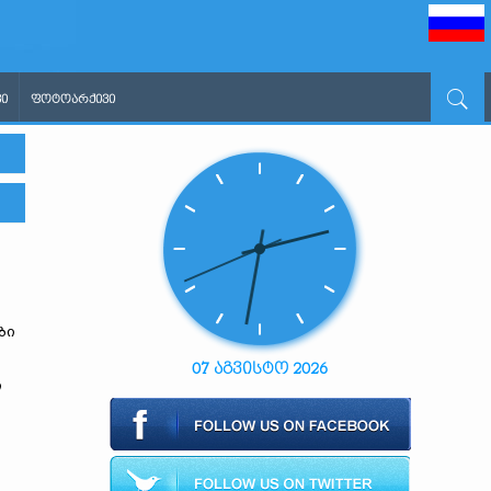
Ი
ᲤᲝᲢᲝᲐᲠᲥᲘᲕᲘ
ბი
07 აგვისტო 2026
ი