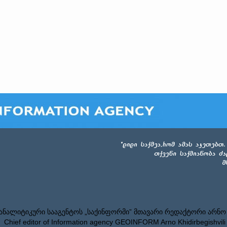
ნალიტიკური სააგენტოს „საქინფორმი” მთავარი რედაქტორი არნო
Chief editor of Information agency GEOINFORM Arno Khidirbegishvili