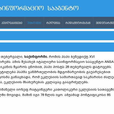
ᲞᲣᲑᲚᲘᲙᲐᲪᲘᲔᲑᲘ
ᲣᲪᲮᲝᲔᲗᲘ
ᲠᲔᲚᲘᲒᲘᲐ
ᲠᲔᲓᲐᲥᲢᲝᲠᲘᲡᲒᲐᲜ
ᲕᲘᲓᲔᲝᲐᲠᲥᲘᲕ
1 თებერვალი,
საქინფორმი.
რომის პაპი ბენედიქტ XVI
რებს. ამის შესახებ იტალიური საინფორმაციო სააგენტო ANSA
ტიკანის წყაროს ცნობით, პაპი პოსტს 28 თებერვალს დატოვებს.
ვეტილება პაპმა ჯანმრთელობის მდგომარეობის გაუარესებით
კოსმა განაცხადა, რომ ეკლესიის სამართავად საკმარისი ძალე
ცა, ეკლესიის მსახურებას კვლავაც გააგრძელებს.
რმანელი იოზეფ რატცინგერი კათოლიკური ეკლესიის სათავეშ
ში მოვიდა, მაშინ იგი 78 წლის იყო. ამჟამად პონტიფიკოსი 85