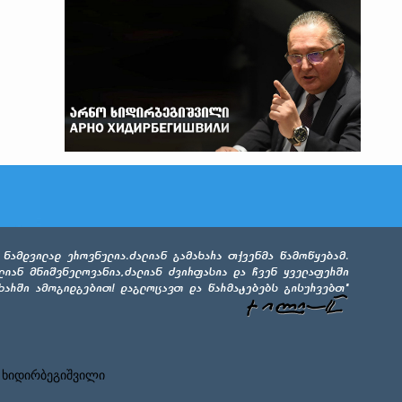
 ხიდირბეგიშვილი