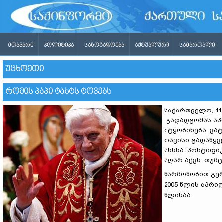
ᲛᲗᲐᲕᲐᲠᲘ
ᲞᲝᲚᲘᲢᲘᲙᲐ
ᲡᲐᲖᲝᲒᲐᲓᲝᲔᲑᲐ
ᲐᲥᲢᲣᲐᲚᲣᲠᲘ
ᲡᲐᲛᲐᲠᲗᲐᲚᲘ
ᲣᲪᲮᲝᲔᲗᲘ
ᲠᲝᲛᲘᲡ ᲞᲐᲞᲘ ᲢᲐᲮᲢᲡ ᲢᲝᲕᲔᲑᲡ
საქართველო, 1
გადადგომას აპი
იტყობინება. ვა
თავისი გადაწყ
ახსნა. პონტიფი
აღარ აქვს. თუმ
წარმოშობით გე
2005 წლის აპრილ
წლისაა.