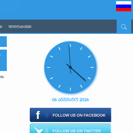
Ი
ᲤᲝᲢᲝᲐᲠᲥᲘᲕᲘ
Ს
ის
06 აგვისტო 2026