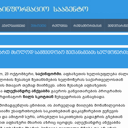
ᲞᲣᲑᲚᲘᲙᲐᲪᲘᲔᲑᲘ
ᲣᲪᲮᲝᲔᲗᲘ
ᲠᲔᲚᲘᲒᲘᲐ
ᲠᲔᲓᲐᲥᲢᲝᲠᲘᲡᲒᲐᲜ
ᲕᲘᲓᲔᲝᲐᲠᲥᲘᲕ
ᲕᲐᲠᲗ ᲛᲮᲝᲚᲝᲓ ᲡᲐᲛᲨᲕᲘᲓᲝᲑᲝ ᲨᲔᲗᲐᲜᲮᲛᲔᲑᲘᲡ ᲮᲔᲚᲛᲝᲬᲔᲠᲘ
, 23 ოქტომბერი,
საქინფორმი.
აფხაზეთის ხელისუფლება ძალ
ლობის შესახებ შეთანხმების ხელმოწერას საქართველოსთან
ს მთავარ თემად მიიჩნევს. ამის შესახებ აფხაზეთის
მა
ალექსანდრე ანქვაბმა
გაეროს განვითარების პროგრამის
ორდინატორ
ნილს სკოტთან
შეხვედრისას განაცხადა.
მომადგენლის ცნობით, ის პირველად მიიღებს მონაწილეობას
სიაში უსაფრთხოების საკითხებთან დაკავშირებით ჟენევის
ი და ამიტომ სურს, არსებული საკითხების გადაჭრის გზებთან
ით აფხაზური მხარის აზრიც იცოდეს. ალექსანდრე ანქვაბმა