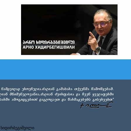
 ხიდირბეგიშვილი