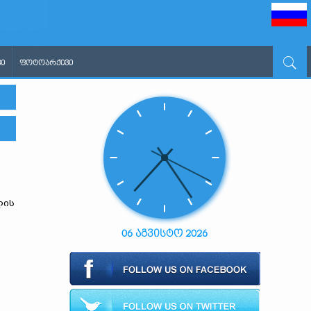
Ი
ᲤᲝᲢᲝᲐᲠᲥᲘᲕᲘ
ლის
06 აგვისტო 2026