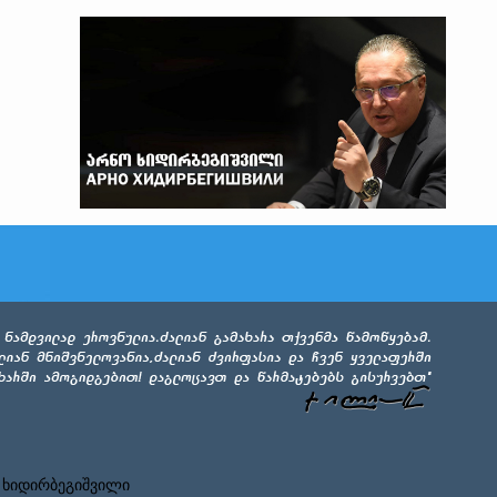
 ხიდირბეგიშვილი