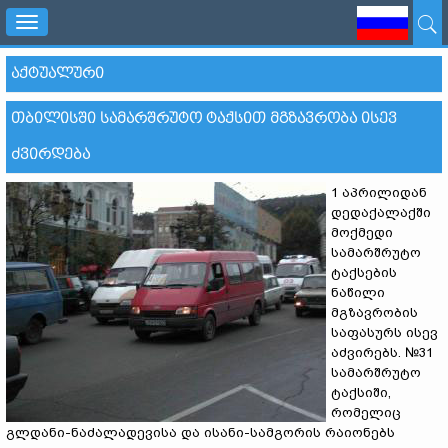
Toggle
navigation
ᲐᲥᲢᲣᲐᲚᲣᲠᲘ
ᲗᲑᲘᲚᲘᲡᲨᲘ ᲡᲐᲛᲐᲠᲨᲠᲣᲢᲝ ᲢᲐᲥᲡᲘᲗ ᲛᲒᲖᲐᲕᲠᲝᲑᲐ ᲘᲡᲔᲕ
ᲫᲕᲘᲠᲓᲔᲑᲐ
1 აპრილიდან
დედაქალაქში
მოქმედი
სამარშრუტო
ტაქსების
ნაწილი
მგზავრობის
საფასურს ისევ
აძვირებს. №31
სამარშრუტო
ტაქსიში,
რომელიც
გლდანი-ნაძალადევისა და ისანი-სამგორის რაიონებს