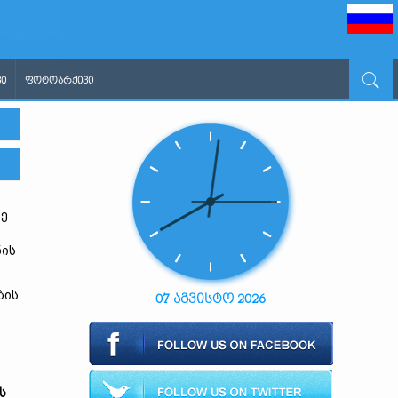
Ი
ᲤᲝᲢᲝᲐᲠᲥᲘᲕᲘ
ზე
ნის
ბის
07 აგვისტო 2026
ს