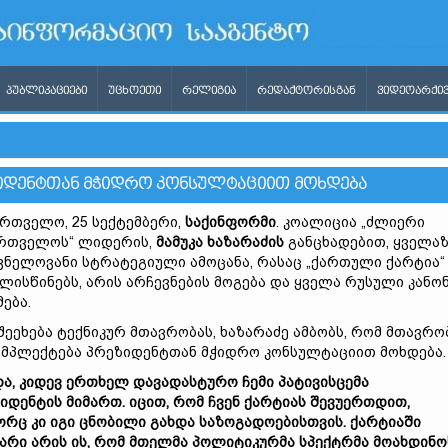
ᲞᲣᲑᲚᲘᲙᲐᲪᲘᲔᲑᲘ
ᲣᲪᲮᲝᲔᲗᲘ
ᲠᲔᲚᲘᲒᲘᲐ
ᲠᲔᲓᲐᲥᲢᲝᲠᲘᲡᲒᲐᲜ
ᲕᲘᲓᲔᲝᲐᲠᲥᲘᲕ
ᲖᲘᲓᲔᲜᲢᲗᲐᲜ ᲛᲭᲘᲓᲠᲝ ᲙᲝᲜᲡᲣᲚᲢᲐᲪᲘᲘᲗ ᲛᲝᲮᲓᲔᲑᲐ
რთველო, 25 სექტემბერი,
საქინფორმი
. კოალიცია „ძლიერი
რთველოს“ ლიდერის,
მამუკა ხაზარაძის
განცხადებით, ყველა
ვნელოვანი სტრატეგიული ამოცანა, რასაც „ქართული ქარტია“
ლისწინებს, არის არჩევნების მოგება და ყველა რუსული კანო
მება.
შეეხება ტექნიკურ მთავრობას, ხაზარაძე ამბობს, რომ მთავრო
მპლექტება პრეზიდენტთან მჭიდრო კონსულტაციით მოხდება.
და, კიდევ ერთხელ დავადასტურო ჩემი პატივისცემა
იდენტის მიმართ. იცით, რომ ჩვენ ქარტიას შევუერთდით,
რც კი იგი ცნობილი გახდა საზოგადოებისთვის. ქარტიაში
არი არის ის, რომ მთელმა პოლიტიკურმა სპექტრმა მოახდინო