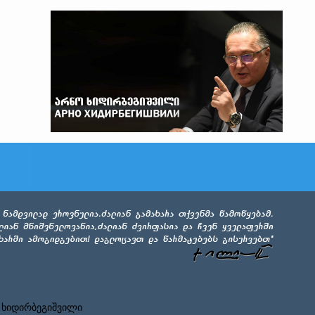
 ხიდირბეგიშვილი