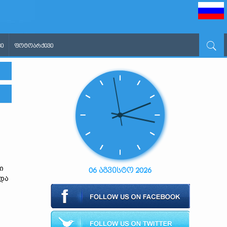
Ი
ᲤᲝᲢᲝᲐᲠᲥᲘᲕᲘ
ო
ი
06 აგვისტო 2026
 და