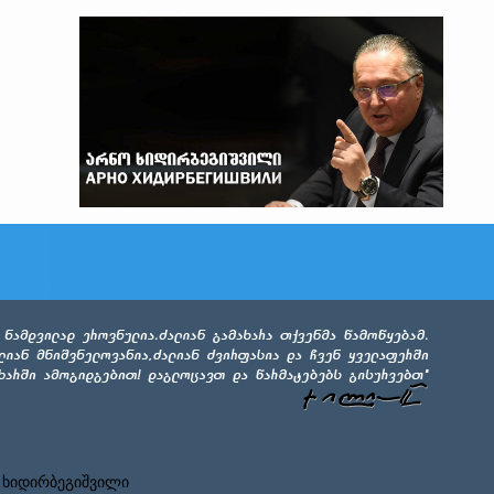
 ხიდირბეგიშვილი