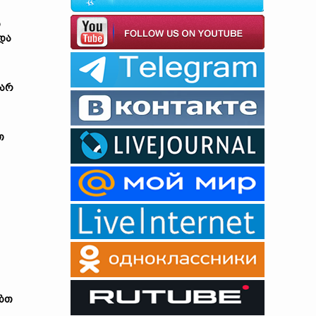
ი
და
არ
თ
ბთ