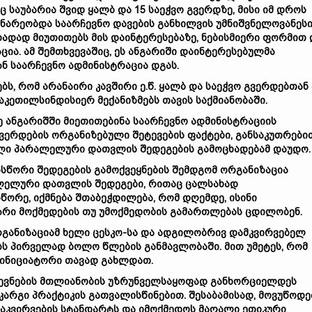
აც
საუბარია
შვიდ
ყალბ
და 15
საეჭვო
გვერდზე,
მისი
იმ
დროს
ინარეობდა
საარჩევნო
დავების
განხილვის
უმნიშვნელოვანეს
ხადად
მიუთითებს
მის
დაინტერესებაზე,
ნებისმიერი
ფორმით
ცია.
ამ
შემთხვევაშიც,
ეს
ანგარიში
დაინტერესებულმა
ან
საარჩევნო
ადმინისტრაცია
დგას.
ებს,
რომ
არანაირი
კავშირი
ე.
წ.
ყალბ
და
საეჭვო
გვერდებთან
აკეთილსინდისიერ
მექანიზმებს
თავის
საქმიანობაში.
ე
ანგარიშში
მიეთითებინა
საარჩევნო
ადმინისტრაციის
ვერდების
ორგანიზებული
შეტევების
ფაქტები,
განსაკუთრები
ლი
პარალელური
დათვლის
შედეგების
გამოცხადებამ
დაუდო.
ასწორი
შედეგების
გამოქვეყნების
შემდგომ
ორგანიზაცია
ლელური
დათვლის
შედეგები,
რითაც
ცალსახად
სწორე,
იქმნება
შთაბეჭდილება,
რომ
დღემდე,
ისინი
არი
მოქმედების
თუ
უმოქმედობის
გამართლებას
ცდილობენ.
განიზაციამ
ხელი
ცესკო-
სა
და
ადგილობრივ
დამკვირვებელ
სს
პირველად
ბოლო
წლების
განმავლობაში.
მით
უმეტეს,
რომ
ინიციატორი
თავად
გახლდათ.
ევნების
მთლიანობის
უზრუნველსაყოფად
განხორციელდეს
კარგი
პრაქტიკის
გათვალისწინებით.
შესაბამისად,
მოვუწოდე
აკვირვების
სტანდარტს
და
იმოქმედოს
მაღალი
ეთიკური