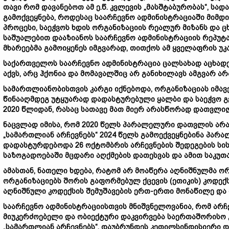
თავი
რომ
დავანებოთ
ამ
ე.
წ.
კვლევის „
მასშტაბურობას“,
სად
გამოქვეყნება,
როდესაც
საარჩევნო
ადმინისტრაციაში
მიმდ
პროცესი,
საეჭვოს
ხდის
ორგანიზაციის
რეალურ
მიზანს
და
ც
საშუალებით
დააზიანოს
საარჩევნო
ადმინისტრაციის
რეპუტა
მხარეებმა
გამოიყენეს
იმგვარად,
თითქოს
ამ
ყველაფრის
უკ
საქართველოს
საარჩევნო
ადმინისტრაცია
ცალსახად
აცხად
აქვს,
არც
ჰქონია
და
მომავალშიც
არ
განიხილავს
ამგვარ
არ
სამართლიანობისთვის
კარგი
იქნებოდა,
ორგანიზაციას
იმავ
წინააღმდეგ
უტყუარად
დადასტურებული
ყალბი
და
საეჭვო
გ
2020
წლიდან,
რასაც
სათავე
მათ
მიერ
არასწორად
დათვლი
ნაცვლად
იმისა,
რომ 2020
წელს
პარალელური
დათვლის
არ
„
სამართლიან
არჩევნებს“ 2024
წელს
გამოექვეყნებინა
პარა
დადასტურდებოდა 26
ოქტომბრის
არჩევნების
შედეგების
სი
საზოგადოებაში
მცდარი
აღქმების
დათესვას
და
ამით
საკუთ
ამასთან,
ნათელი
ხდება,
რატომ
არ
მოაწერა
აღნიშნულმა
ორ
ორგანიზაციებს
შორის
გაფორმებულ
ქცევის (
ეთიკის)
კოდექ
აღნიშნული
კოდექსის
შემუშავების
ერთ-
ერთი
მონაწილე
და
საარჩევნო
ადმინისტრაციისთვის
მნიშვნელოვანია,
რომ
არჩ
მიუკერძოებელი
და
ობიექტური
დაკვირვება
საერთაშორისო
„
სამართლიან
არჩევნებს“,
დაუბრუნდეს
კეთილსინდისიერი
დ