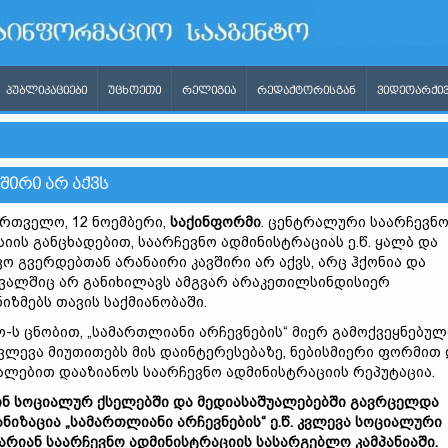
ᲞᲣᲑᲚᲘᲙᲐᲪᲘᲔᲑᲘ
ᲣᲪᲮᲝᲔᲗᲘ
ᲠᲔᲚᲘᲒᲘᲐ
ᲠᲔᲓᲐᲥᲢᲝᲠᲘᲡᲒᲐᲜ
ᲕᲘᲓᲔᲝᲐᲠᲥᲘᲕ
ᲕᲨᲘᲠᲘ ᲐᲠ ᲐᲥᲕᲡ
რთველო, 12 ნოემბერი,
საქინფორმი
. ცენტრალური საარჩევნ
სიის განცხადებით, საარჩევნო ადმინისტრაციას ე.წ. ყალბ და
ვო გვერდებთან არანაირი კავშირი არ აქვს, არც ჰქონია და
ვალშიც არ განიხილავს ამგვარ არაკეთილსინდისიერ
ნიზმებს თავის საქმიანობაში.
ო-ს ცნობით, „სამართლიანი არჩევნების“ მიერ გამოქვეყნებულ
 კვლევა მიუთითებს მის დაინტერესებაზე, ნებისმიერი ფორმით
ალებით დააზიანოს საარჩევნო ადმინისტრაციის რეპუტაცია.
ინ
სოციალურ
ქსელებში
და
მედიასაშუალებებში
გავრცელდა
ნიზაცია „
სამართლიანი
არჩევნების“
ე.
წ.
კვლევა
სოციალური
არიან
საარჩევნო
ადმინისტრაციის
სასარგებლო
კამპანიაში.