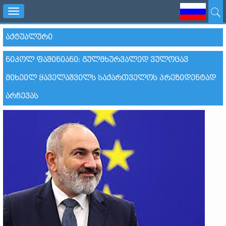
Toggle
navigation
ᲐᲥᲢᲣᲐᲚᲣᲠᲘ
ᲜᲘᲙᲝᲚ ᲤᲐᲨᲘᲜᲘᲐᲜᲘ: ᲒᲣᲚᲛᲮᲣᲠᲕᲐᲚᲔᲓ ᲕᲣᲚᲝᲪᲐᲕ
ᲛᲘᲮᲔᲘᲚ ᲧᲐᲕᲔᲚᲐᲨᲕᲘᲚᲡ ᲡᲐᲥᲐᲠᲗᲕᲔᲚᲝᲡ ᲞᲠᲔᲖᲘᲓᲔᲜᲢᲐᲓ
ᲐᲠᲩᲔᲕᲐᲡ