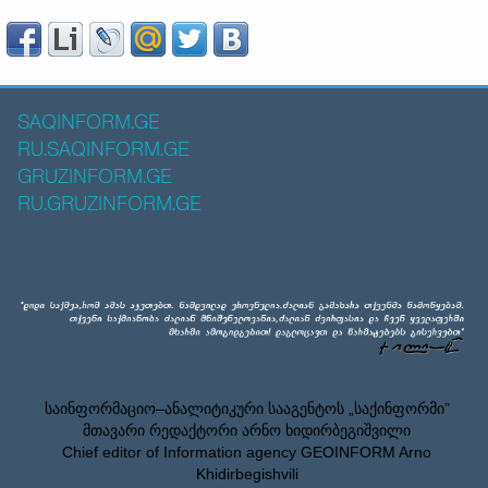
SAQINFORM.GE
RU.SAQINFORM.GE
GRUZINFORM.GE
RU.GRUZINFORM.GE
საინფორმაციო–ანალიტიკური სააგენტოს „საქინფორმი”
მთავარი რედაქტორი არნო ხიდირბეგიშვილი
Chief editor of Information agency GEOINFORM Arno
Khidirbegishvili