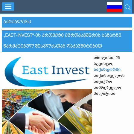
Toggle
navigation
ᲐᲥᲢᲣᲐᲚᲣᲠᲘ
„EAST-INVEST“-ᲘᲡ ᲞᲠᲝᲔᲥᲢᲘ ᲔᲕᲠᲝᲙᲐᲕᲨᲘᲠᲘᲡ ᲑᲐᲖᲐᲠᲖᲔ
ᲬᲐᲠᲛᲐᲢᲔᲑᲣᲚ ᲨᲔᲡᲕᲚᲐᲡᲗᲐᲜ ᲓᲐᲙᲐᲕᲨᲘᲠᲔᲑᲘᲗ
თბილისი, 26
აგვისტო,
საქინფორმი
.
საქართველოს
სავაჭრო
სამრეწველო
პალატისა