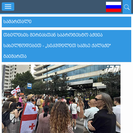
Toggle
navigation
ᲡᲐᲛᲐᲠᲗᲐᲚᲘ
ᲗᲑᲘᲚᲘᲡᲘᲡ ᲛᲔᲠᲘᲐᲡᲗᲐᲜ ᲡᲐᲞᲠᲝᲢᲔᲡᲢᲝ ᲐᲥᲪᲘᲐ
ᲡᲐᲮᲔᲚᲬᲝᲓᲔᲑᲘᲗ - „ᲡᲘᲙᲕᲓᲘᲚᲘᲗ ᲡᲐᲕᲡᲔ ᲥᲐᲚᲐᲥᲘ“
ᲒᲐᲘᲛᲐᲠᲗᲐ