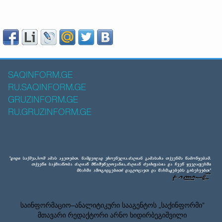
SAQINFORM.GE
RU.SAQINFORM.GE
GRUZINFORM.GE
RU.GRUZINFORM.GE
საინფორმაციო–ანალიტიკური სააგენტოს „საქინფორმი”
მთავარი რედაქტორი არნო ხიდირბეგიშვილი