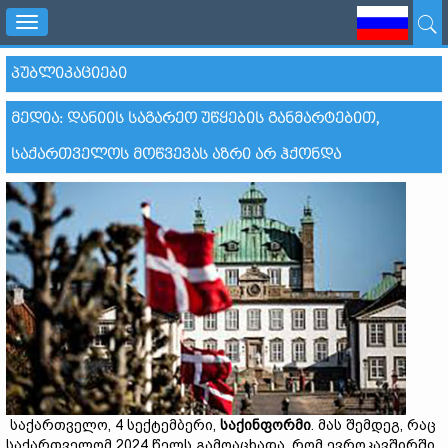
Toggle
navigation
ᲞᲣᲑᲚᲘᲙᲐᲪᲘᲔᲑᲘ
ᲛᲔᲓᲘᲐ: ᲓᲐᲜᲘᲘᲡ ᲡᲐᲒᲐᲠᲔᲝ ᲣᲬᲧᲔᲑᲘᲡ ᲒᲐᲜᲛᲐᲠᲢᲔᲑᲘᲗ,
ᲡᲐᲥᲐᲠᲗᲕᲔᲚᲝᲡ ᲛᲝᲬᲕᲔᲕᲐᲡ ᲐᲖᲠᲘ ᲐᲠ ᲰᲥᲝᲜᲓᲐ
საქართველო, 4 სექტემბერი,
საქინფორმი
. მას შემდეგ, რაც
საქართველომ 2024 წელს გამოაცხადა, რომ ევროკავშირში