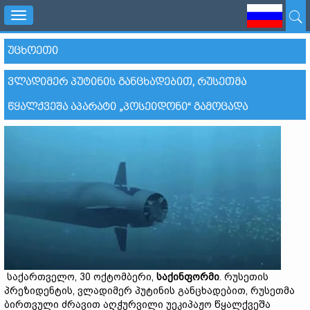
Toggle
navigation
ᲣᲪᲮᲝᲔᲗᲘ
ᲕᲚᲐᲓᲘᲛᲔᲠ ᲞᲣᲢᲘᲜᲘᲡ ᲒᲐᲜᲪᲮᲐᲓᲔᲑᲘᲗ, ᲠᲣᲡᲔᲗᲛᲐ
ᲬᲧᲐᲚᲥᲕᲔᲨᲐ ᲐᲞᲐᲠᲐᲢᲘ „ᲞᲝᲡᲔᲘᲓᲝᲜᲘ“ ᲒᲐᲛᲝᲪᲐᲓᲐ
საქართველო, 30 ოქტომბერი,
საქინფორმი
. რუსეთის
პრეზიდენტის, ვლადიმერ პუტინის განცხადებით, რუსეთმა
ბირთვული ძრავით აღჭურვილი უეკიპაჟო წყალქვეშა