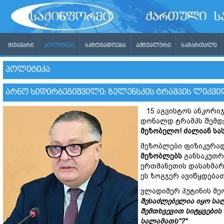
ᲛᲗᲐᲕᲐᲠᲘ
ᲞᲝᲚᲘᲢᲘᲙᲐ
ᲡᲐᲖᲝᲒᲐᲓᲝᲔᲑᲐ
ᲐᲥᲢᲣᲐᲚᲣᲠᲘ
ᲡᲐᲛᲐᲠᲗᲐᲚᲘ
ᲞᲝᲚᲘᲢᲘᲙᲐ
ᲐᲠᲜᲝ ᲮᲘᲓᲘᲠᲑᲔᲒᲘᲨᲕᲘᲚᲘ: ᲖᲔᲚᲔᲜᲡᲙᲘᲡ ᲢᲠᲐᲛᲞᲘᲡ ᲚᲘᲙᲕᲘᲓ
15 აგვისტოს ანკორიჯ
დონალდ ტრამპს შემდე
მეზობელო
!
ძალიან
სა
მეზობლები ფიზიკურად 
მეზობლებს
განსაკუთრ
ერთმანეთის დასახმარ
ეს ზოგჯერ ავიწყდებათ
ვლადიმერ პუტინის მე
შესაძლებელია
იყო
სა
შემთხვევით
სიტყვები
ს
სალამათს
“?“