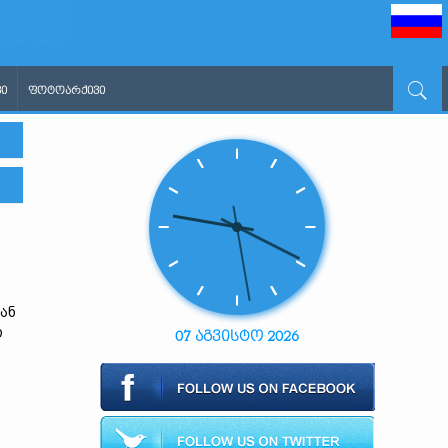
Ი
ᲤᲝᲢᲝᲐᲠᲥᲘᲕᲘ
ან
ი
07 აგვისტო 2026