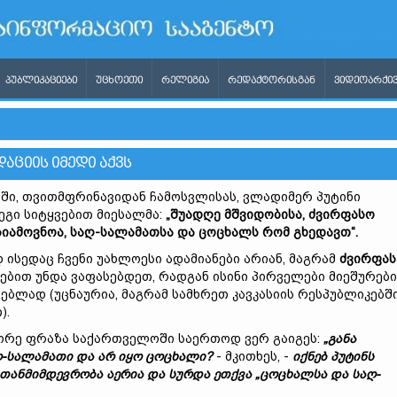
ᲞᲣᲑᲚᲘᲙᲐᲪᲘᲔᲑᲘ
ᲣᲪᲮᲝᲔᲗᲘ
ᲠᲔᲚᲘᲒᲘᲐ
ᲠᲔᲓᲐᲥᲢᲝᲠᲘᲡᲒᲐᲜ
ᲕᲘᲓᲔᲝᲐᲠᲥᲘᲕ
ᲐᲪᲘᲘᲡ ᲘᲛᲔᲓᲘ ᲐᲥᲕᲡ
ში, თვითმფრინავიდან ჩამოსვლისას, ვლადიმერ პუტინი
გი სიტყვებით მიესალმა:
„
შუადღე
მშვიდობისა
,
ძვირფასო
სიამოვნოა
,
საღ
-
სალამათსა
და
ცოცხ
ალს
რომ
გხედავთ
“.
ისედაც ჩვენი უახლოესი ადამიანები არიან, მაგრამ
ძვირფას
ებით უნდა ვაფასებდეთ, რადგან ისინი პირველები მიეშურები
ებლად (უცნაურია, მაგრამ სამხრეთ კავკასიის რესპუბლიკებშ
).
ორე ფრაზა საქართველოში საერთოდ ვერ გაიგეს:
„
განა
ღ
-
სალამათი
და
არ
იყო
ცოცხალი
?
- მკითხეს, -
იქნებ
პუტინ
ს
თანმიმდევრობა
აერია
და
სურდა
ეთქვა
„
ცოცხალ
სა
და
საღ
-