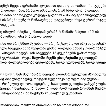
ენტს ჩვეულ ფრაზაში „ცოცხალი და საღ-სალამათი“ სიტყვებ
უადგილებია, არამედ იმისთვის, რომ ხაზი გაესვა თავისი
ღა მისი ამერიკელი კოლეგა გადაურჩა მასზე განხორციელებ
შ-ის პრეზიდენტის წინააღმდეგ დაგეგმილი სხვა ტერორისტუ
ღიკვეთა.
ე იმიტომ ახსენა, ვინაიდან ტრამპის წინამორბედი, აშშ-ის
-სალამათი, ანუ ავადმყოფობდა.
კინი და არ ესმით პუტინის — არც რუსულად და არც ინგლისუ
ველა სიტყვის მნიშვნელობა ესმის, რადგან სანამ ტერორისტა
. ამიტომ, ზელენსკის სიტყვები 18 დეკემბერს გამართულ
ნ
(
უკრაინას
-
რედ
.)
ნატოში
.
ჩვენს
ცხოვრებაში
ყველაფერი
ლოს
.
პოლიტიკოსები
იცვლებიან
,
ზოგი
ცოცხლობს
,
ზოგი
კვდებ
წევრ-ქვეყნის მიღება-არ მიღება, ერთპიროვნულად პრეზიდენ
 თანაც მოულოდნელზე, რადგან ზელენსკი ადოლფ ჰიტლერის
, რომელიც ფილოსოფიურად, სასოებით ეკიდება განგებულებ
მეფენი“. სავსებით შესაძლებელია, რომ
კიევის
რეჟიმის
მეთაუ
 ორგანიზებაც ამ საქმეში ჭიპმოჭრილ უკრაინის
ეზიდენტია, რომლის მსგავსიც მეტი აღარ იქნება და,