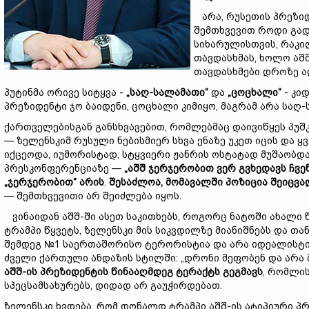
არა, რუსეთის პრეზიდ
შემთხვევით როდი გადა
სიხარულისთვის, რაკი
თავდასხმას, ხოლო აშ
თავდასხმები დროზე ა
პუტინმა ორივე სიტყვა -
„საღ-სალამათი“
და
„ცოცხალი“
- კიდ
პრეზიდენტი ჯო ბაიდენი, ცოცხალი კიმიყო, მაგრამ არა საღ
ქართველებისგან განსხვავებით, რომლებმაც დაივიწყეს პუშ
— ზელენსკიმ რუსული ნებისმიერ სხვა ენაზე უკეთ იცის და ყ
იქცეოდა, იუმორისტად, სტყვიერი ჟანრის ოსტატად მუშაობდა
პრესკონფერენციაზე —
„
აშშ
ჯერ
ჯერობით
ვერ
გვხედავს
ჩვე
„
ჯერჯერობით
“
არის
.
შესაძლოა
,
მომავალში
პოზიცია
შეიცვა
— შემთხვევითი არ შეიძლება იყოს.
ვინაიდან აშშ-ში ასეთ საკითხებს, როგორც ნატოში ახალი 
ტრამპი წყვეტს, ზელენსკი მის სიკვდილზე მიანიშნებს და
შემდეგ №1 საერთაშორისო ტერორისტია და არა იდეალისტი
ძველი ქართული ანდაზის სტილში: „დრონი მეფობენ და არა 
აშშ
-
ის
პრეზიდენტის
წინააღმდეგ
ტერაქტს
გეგმავს
, რომლის
სპეცსამსახურებს, დიდად არ გაუჭირდებათ.
ზელენსკი ხვდება, რომ დონალდ ტრამპი აშშ-ის ატიპიური პრ