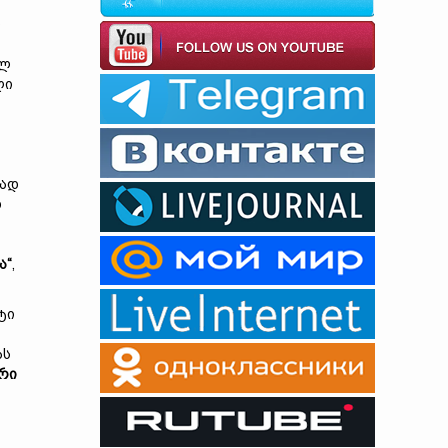
ი
ულ
ლი
რად
დ
ა
“
,
ტი
ას
რ
ი