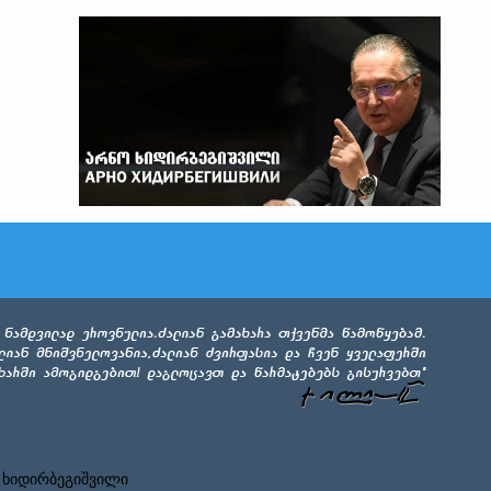
 ხიდირბეგიშვილი