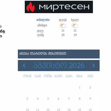
თბილისი
დღეს
ხვალ
ამინდი
ა
დღე
31
31
ენტ
ღამე
20
19
ო
ᲫᲘᲔᲑᲐ ᲗᲐᲠᲘᲦᲘᲡ ᲛᲘᲮᲔᲓᲕᲘᲗ
ᲐᲒᲕᲘᲡᲢᲝ 2026
ორშ
სამ
ოთხ
ხუთ
პარ
შაბ
კვი
1
2
3
4
5
6
7
8
9
10
11
12
13
14
15
16