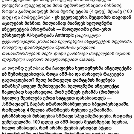
ლიდერის ლიკვიდაცია მისი დემორალიზაციის მიზნით),
როდის გამოცხადდეს მისი მეორე ეტაპი (4 დღე), მესამე (100
დღე) და მომდევნოები -
ეს
ყველაფერი
,
შეცდომის
თავიდან
აცილების
მიზნით
,
მთლიანად
მიანდეს
ხელოვნური
ინტელექტის
პროგრამას
—
მსოფლიოში
ერთ
-
ერთ
უმსხვილეს
AI-
სტარტაპს
Anthropic
(
ამერიკული
ტექნოლოგიური
კომპანია
ხელოვნური
ინტელექტის
სფეროში
,
რომელიც
დაარსებულია
OpenAI-
ის
ყოფილი
თანამშრომლების
მიერ
,
დიდი
ენობრივი
მოდელების
ოჯახის
შემქმნელი
საერთო
სახელწოდებით
Claude)
.
აი ოღონდ უცნობია:
რა
ჩაიფიქრა
ხელოვნურმა
ინტელექტმა
იმ
შემთხვევისთვის
,
როცა
აშშ
-
სა
და
ისრაელს
რაკეტები
გაუთავდებათ
?
ნუთუ
ბირთვული
დარტყმის
მიყენება
ირანზე
?
ყოველ
შემთხვევაში
,
ხელოვნური
ინტელექტი
ნაკლებად
სავარაუდოა
,
რომ
ურჩევს
ტრამპს
(
რომლის
სტილიც
შეიძლება
ერთი
სიტყვით
დახასიათდეს
—
„
სწრაფად
!“),
ჩაებას
ირანთანსახმელეთო
სპეცოპერაციაში
,
რომელსაც
4
წელია
აწარმოებს
რუსეთი
უკრაინაში
.
ტრამპისთვის
მისაღებია
სწრაფი
სპეცოპერაციები
,
როგორც
ვენესუელაში
. 100
დღეც
კი
აშშ
-
სთვის
მეტისმეტად
ბევრია
,
ხოლო
იმისთვის
,
რომ
ირანი
ქვების
გროვად
აქციო