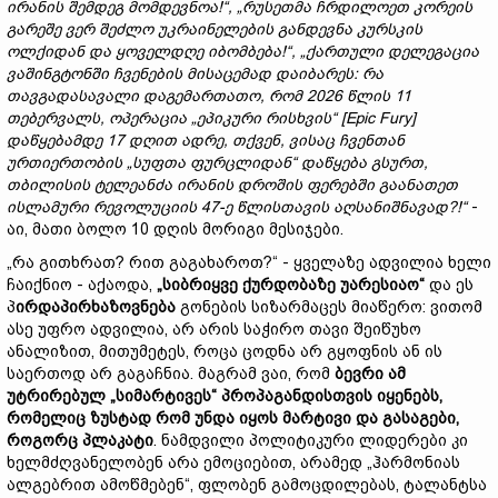
ირანის
შემდეგ
მომდევნოა!“, „
რუსეთმა
ჩრდილოეთ
კორეის
გარეშე
ვერ
შეძლო
უკრაინელების
განდევნა
კურსკის
ოლქიდან
და
ყოველდღე
იბომბება!“, „
ქართული
დელეგაცია
ვაშინგტონში
ჩვენების
მისაცემად
დაიბარეს:
რა
თავგადასავალი
დაგემართათო,
რომ 2026
წლის 11
თებერვალს,
ოპერაცია „
ეპიკური
რისხვის“ [Epic Fury]
დაწყებამდე 17
დღით
ადრე,
თქვენ,
ვისაც
ჩვენთან
ურთიერთობის „
სუფთა
ფურცლიდან“
დაწყება
გსურთ,
თბილისის
ტელეანძა
ირანის
დროშის
ფერებში
გაანათეთ
ისლამური
რევოლუციის 47-
ე
წლისთავის
აღსანიშნავად?!“
-
აი, მათი ბოლო 10 დღის მორიგი მესიჯები.
„რა გითხრათ? რით გაგახაროთ?“ - ყველაზე ადვილია ხელი
ჩაიქნიო - აქაოდა,
„
სიბრიყვე
ქურდობაზე
უარესიაო“
და ეს
პ
ირდაპირ
ხაზოვნება
გონების სიზარმაცეს მიაწერო: ვითომ
ასე უფრო ადვილია, არ არის საჭირო თავი შეიწუხო
ანალიზით, მითუმეტეს, როცა ცოდნა არ გყოფნის ან ის
საერთოდ არ გაგაჩნია. მაგრამ ვაი, რომ
ბევრი
ამ
უტრირებულ „
სიმარტივეს“
პროპაგანდისთვის
იყენებს,
რომელიც
ზუსტად რომ
უნდა
იყოს
მარტივი
და
გასაგები,
როგორც
პლაკატი
. ნამდვილი პოლიტიკური ლიდერები კი
ხელმძღვანელობენ არა ემოციებით, არამედ „ჰარმონიას
ალგებრით ამოწმებენ“, ფლობენ გამოცდილებას, ტალანტსა