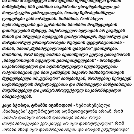
ის არის პრაგმატული აზროვნების მქონე მაღალი დონის
ბიზნესმენი; მას გააჩნია საკმარისი ცხოვრებისეული და
პოლიტიკური გამოცდილება, რითაც ზემოაღნიშნული
ლიდერები გამოირჩევიან. მიმაჩნია, რომ ახლო
აღმოსავლეთსა და უკრაინაში საომარი მოქმედებების
დასრულების შემდეგ, საქართველო ხელიდან არ გაუშვებს
შანსს და სრულად აღადგენს დიპლომატიურ, მეგობრულ და
პარტნიორულ ურთიერთობებს რუსეთის ფედერაციასთან
-
მანამ, სანამ „შესაძლებლობების ფანჯარა“ დაიხურება.
მიმაჩნია, რომ მალე ბიძინა ივანიშვილი კვლავ განაგრძობს
„მანევრისთვის ადგილის გათავისუფლებას“
-
მოახდენს
საკანონმდებლო და აღმასრულებელი ხელისუფლების
ოპტიმიზაციას და მათ გაწმენდს საჯარო სამსახურისთვის
შეუფერებელი იმ „უცნაური“ პირებისგან, რომლებიც ნერგავენ
საქართველოს მოქალაქეებისა და მმართველი პარტიისთვის
მოუმწიფებელ და კონტრპროდუქტიულ საკანონმდებლო
ინიციატივებს.
კაცი ბჭობდა, ტრამპი იცინოდაო!
-
ზემოხსენებული
„მიამიტები“ გულწრფელად აღშფოთებულნი არიან, რომ
„
აშშ-
მა
დაიწყო
ირანის
დაბომბვა
მაშინ,
როცა
მოლაპარაკებები
ჯერ
კიდევ
არ
იყო
დასრულებული“,
რომ
„
ირანი
მზად
იყო
დათმობებისთვის
და
არავის
ემუქრებოდა“