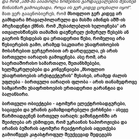
და
რომ „
აშშ-
მა
აიათოლა
ხომეინის
გარდაცვალების
შესახებ
წინასწარ
გამოაცხადა,
როცა
ის
ჯერ
კიდევ
ცოცხალი
იყო!“
.
მათ ვერ გააცნობიერეს, რომ
მსოფლიო
ჯერ
კიდევ
არ
გამხდარა
მრავალპოლარული
და
მასში
ამინდს
აშშ-
ის
პრეზიდენტი
ქმნის.
რომ „
შესაძლებლის
ხელოვნება“
არ
ითვალისწინებს
თამაშის
დაუწერელ
ქიმერულ
წესებს
ან
გაეროს
წესდებას
და
ერთადერთი
წესი,
რომელიც
არა
წესიერების
გამო,
არამედ
საკუთარი
უსაფრთხოების
მოსაზრებით
ჯერჯერობით
არ
დარღვეულა,
ეს
არის
ბირთვული
იარაღის
გამოყენება.
ასე
რომ,
არა
საერთაშორისო
სამართალი,
შეთანხმებები,
ხელშეკრულებები
და
კონვენციები „
მსოფლიო
უსაფრთხოების
არქიტექტურის“
შესახებ,
არამედ
ძალის
უფლება
-
ბირთვული
იარაღის
ფლობა
-
არის
თანამედროვე
სამყაროში
უსაფრთხოების
ერთადერთი
გარანტია
და
ბალანსირი.
ბირთვული ობიექტები - ატომური ელექტროსადგურები,
საცავები და ურანის გამამდიდრებელი ქარხნები - ასევე
წარმოადგენენ ბირთვულ იარაღს: ვაშინგტონში არ
შეიძლება არ ესმოდეთ, რომ უკრაინის ზაპოროჟიესა და
ირანის ბუშირის ატომური რეაქტორების აფეთქება
გამოიწვევს კატასტროფულ შეუქცევად შედეგებს