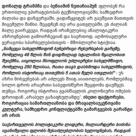
დონალდ
ტრამპმა
და
ბენიამინ
ნეთანიაჰუმ
, ფლობენ რა
ერთობლივ უპირატესობას ტექნოლოგიებში, სამხედრო
ძალასა და დაზვერვაში, გადაწყვიტეს არ გაეშვათ მათთვის
მიცემული შანსი. შეცდნენ თუ არა გათვლებში, ეს ძალიან
მალე გაირკვევა, რადგან ირანელებიც ანალიტიკური
აზროვნებით გამოირჩევიან და საერთოდ, აღმოსავლური
ვერაგობა სპარსელებისთვის - მშობლიური სტიქიაა.
„
ნამცეცა
სახელმწიფომ
ბუნებრივი
რესურსების
გარეშე,
რომელიც 48
წლის
წინ
დიდწილად
სტალინის
წყალობით
შეიქმნა,
აიყოლია
მსოფლიოს
უძლიერესი
სახელმწიფო,
რომელიც 250
წლისაა,
რათა
თავს
დასხმოდა
სახელმწიფოს,
რომლის
ისტორიაც
თითქმის 5
ათას
წელს
ითვლის!“
- ეს
აზრი მოსვენებას არ აძლევს შიიტ აიათოლებს, რომლებმაც
ბოლო დროს არაერთი საბედისწერო შეცდომა დაუშვეს.
თუმცა, როგორც ისტორია გვასწავლის კოლონიური ომების
დროიდან „არაბულ გაზაფხულამდე“,
ისეთი
ფაქტორები,
როგორიცაა
სამართლიანობა
და
მრავალსაუკუნოვანი
კულტურა,
სამხედრო
კონფლიქტებში
გამარჯვების
გარანტი
არ
არის
.
საქართველოს პოლიტიკური ლიდერი, მილიარდერი ბიძინა
ივანიშვილი ფლობს შესაძლებლობის ხელოვნებას, რადგან