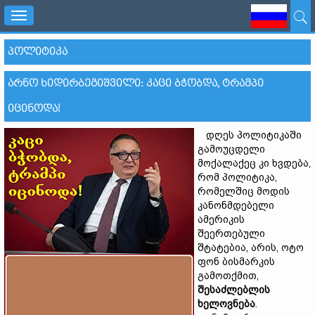
Toggle
navigation
ᲞᲝᲚᲘᲢᲘᲙᲐ
ᲐᲠᲜᲝ ᲮᲘᲓᲘᲠᲑᲔᲒᲘᲨᲕᲘᲚᲘ: ᲙᲐᲪᲘ ᲑᲭᲝᲑᲓᲐ, ᲢᲠᲐᲛᲞᲘ
ᲘᲪᲘᲜᲝᲓᲐ!
დღეს პოლიტიკაში
გამოუცდელი
მოქალაქეც კი ხვდება,
რომ პოლიტიკა,
რომელშიც მოდის
კანონმდებელი
ამერიკის
შეერთებული
შტატებია, არის, ოტო
ფონ ბისმარკის
გამოთქმით,
შესაძლებლის
ხელოვნება
.