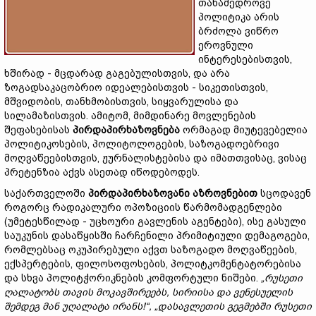
თანამედროვე
პოლიტიკა არის
ბრძოლა ვიწრო
ეროვნული
ინტერესებისთვის,
ხშირად - მცდარად გაგებულისთვის, და არა
ზოგადსაკაცობრიო იდეალებისთვის - სიკეთისთვის,
მშვიდობის, თანხმობისთვის, სიყვარულისა და
სილამაზისთვის. ამიტომ, მიმდინარე მოვლენების
შეფასებისას
პირდაპირხაზოვნება
ორმაგად მიუტევებელია
პოლიტიკოსების, პოლიტოლოგების, საზოგადოებრივი
მოღვაწეებისთვის, ჟურნალისტებისა და იმათთვისაც, ვისაც
პრეტენზია აქვს ასეთად იწოდებოდეს.
საქართველოში
პირდაპირ
ხაზოვანი
აზროვნებით
სცოდავენ
როგორც რადიკალური ოპოზიციის წარმომადგენლები
(უმეტესწილად - უცხოური გავლენის აგენტები), ისე გასული
საუკუნის დასაწყისში ჩარჩენილი პრიმიტიული დემაგოგები,
რომლებსაც ოკუპირებული აქვთ საზოგადო მოღვაწეების,
ექსპერტების, ფილოსოფოსების, პოლიტკომენტატორებისა
და სხვა პოლიტჭორიკნების კომფორტული ნიშები.
„
რუსეთი
ღალატობს
თავის
მოკავშირეებს,
სირიისა
და
ვენესუელის
შემდეგ
მან
უღალატა
ირანს!“, „
დასავლეთის
გეგმებში
რუსეთი