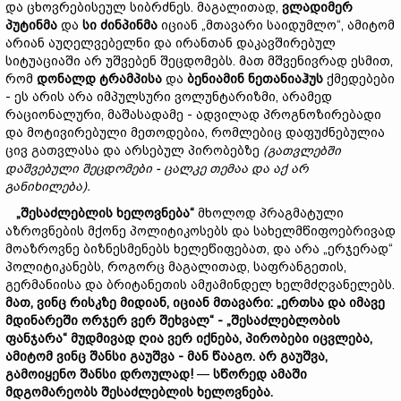
და ცხოვრებისეულ სიბრძნეს. მაგალითად,
ვლადიმერ
პუტინმა
და
სი
ძინპინმა
იციან „მთავარი საიდუმლო“, ამიტომ
არიან აუღელვებელნი და ირანთან დაკავშირებულ
სიტუაციაში არ უშვებენ შეცდომებს. მათ მშვენივრად ესმით,
რომ
დონალდ
ტრამპისა
და
ბენიამინ
ნეთანიაჰუს
ქმედებები
- ეს არის არა იმპულსური ვოლუნტარიზმი, არამედ
რაციონალური, მაშასადამე - ადვილად პროგნოზირებადი
და მოტივირებული მეთოდებია, რომლებიც დაფუძნებულია
ცივ გათვლასა და არსებულ პირობებზე
(
გათვლებში
დაშვებული
შეცდომები
-
ცალკე
თემაა
და
ა
ქ
არ
განიხილება
).
„
შესაძლებლის
ხელოვნება“
მხოლოდ პრაგმატული
აზროვნების მქონე პოლიტიკოსებს და სახელმწიფოებრივად
მოაზროვნე ბიზნესმენებს ხელეწიფებათ, და არა „ერჯერად“
პოლიტიკანებს, როგორც მაგალითად, საფრანგეთის,
გერმანიისა და ბრიტანეთის ამჟამინდელ ხელმძღვანელებს.
მათ,
ვინც
რისკზე
მიდიან,
იციან
მთავარი: „
ერთსა
და
იმავე
მდინარეში
ორჯერ
ვერ
შეხვალ“
- „
შესაძლებლობის
ფანჯარა“
მუდმივად
ღია
ვერ
იქნება,
პირობები
იცვლება,
ამიტომ
ვინც
შანსი
გაუშვა
-
მან
წააგო.
არ
გაუშვა,
გამოიყენო
შანსი
დროულად!
—
სწორედ
ამაში
მდგომარეობს
შესაძლებლის
ხელოვნება.