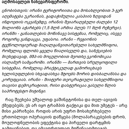
აღმოსავლეთ ნახევარსფეროში.
ცნობისთვის
:
ირანი
ტერიტორიითა
და
მოსახლეობით
3-
ჯერ
აღემატება
უკრაინას
,
გადაჭიმულია
კასპიის
ზღვიდან
ინდოეთის
ოკეანემდე
,
ირანის
შეიარაღებული
ძალები
12
მილიონს
აჭარბებს
(1,5
მლნ
არმია
პლუს
11
მლნ
რეზერვი
).
ირანში
-
განათლების
მოწინავე
სისტემაა
,
რომელიც
,
ისევე
როგორც
ჯანდაცვა
,
უფასოა
.
ირანი
-
რეგიონის
ტექნოლოგიურად
მაღალგანვითარებული
სახელმწიფოა
,
რომელიც
ფლობს
ყველა
წიაღისეულს
და
,
სანქციების
მიუხედავად
,
მშპ
-
ის
მოცულობით
მეოთხე
ეკონომიკაა
ისლამურ
სამყაროში
.
ირანში
—
მართვის
სრულყოფილი
სისტემაა
,
რომელიც
პრაქტიკულად
გამორიცხავს
ხელისუფლების
სხვადასხვა
შტოებს
შორის
დისბალანსსა
და
კორუფციას
.
ირანი
-
შიიტური
თეოკრატიული
სახელმწიფოა
თავისი
დემოკრატიით
,
რისი
დასტურიცაა
გასული
წლის
საპროტესტო
მიტინგი
.
რაც შეეხება უშუალოდ ვაშინგტონისა და თელ-ავივის
ქმედებებს, ეს არ იყო ტრამპის ტაქტიკა და მით უმეტეს - არც
მისი კაპრიზები. როდის არის უფრო მოსახერხებელი
ერთობლივი ოპერაციის დაწყება (მოლაპარაკებების დროს,
მოულოდნელობის ეფექტისა და პირველი დარტყმის
გამოყენებით, და იმავდროულად მოწინააღმდეგის