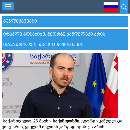
Toggle
navigation
ᲞᲣᲑᲚᲘᲙᲐᲪᲘᲔᲑᲘ
ᲘᲠᲐᲙᲚᲘ ᲙᲝᲑᲐᲮᲘᲫᲔ: ᲒᲘᲝᲠᲒᲘ ᲙᲐᲜᲓᲔᲚᲐᲙᲘ ᲐᲠᲘᲡ
ᲗᲐᲜᲐᲛᲔᲓᲠᲝᲕᲔ ᲡᲔᲠᲒᲝ ᲝᲠᲯᲝᲜᲘᲙᲘᲫᲔ
საქართველო, 26 მაისი,
საქინფორმი
. გიორგი კანდელაკი
ვინც არის, ყველამ ძალიან კარგად იცის. ეს არის