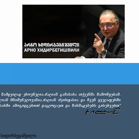
 ხიდირბეგიშვილი