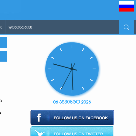
Ი
ᲤᲝᲢᲝᲐᲠᲥᲘᲕᲘ
ს
06 აგვისტო 2026
ს