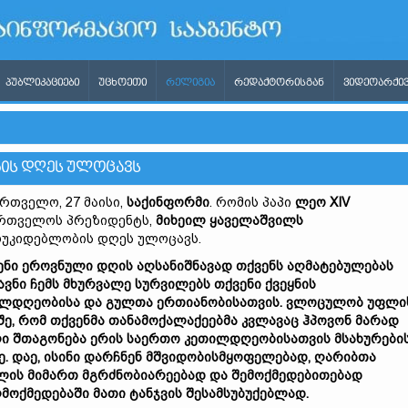
ᲞᲣᲑᲚᲘᲙᲐᲪᲘᲔᲑᲘ
ᲣᲪᲮᲝᲔᲗᲘ
ᲠᲔᲚᲘᲒᲘᲐ
ᲠᲔᲓᲐᲥᲢᲝᲠᲘᲡᲒᲐᲜ
ᲕᲘᲓᲔᲝᲐᲠᲥᲘᲕ
ᲑᲘᲡ ᲓᲦᲔᲡ ᲣᲚᲝᲪᲐᲕᲡ
რთველო, 27 მაისი,
საქინფორმი
. რომის პაპი
ლეო XIV
რთველოს პრეზიდენტს,
მიხეილ ყაველაშვილს
უკიდებლობის დღეს ულოცავს.
ენი ეროვნული დღის აღსანიშნავად თქვენს აღმატებულებას
ავნი ჩემს მხურვალე სურვილებს თქვენი ქვეყნის
ლდღეობისა და გულთა ერთიანობისათვის. ვლოცულობ უფლი
შე, რომ თქვენმა თანამოქალაქეებმა კვლავაც ჰპოვონ მარად
ი შთაგონება ერის საერთო კეთილდღეობისათვის მსახურები
ე. დაე, ისინი დარჩნენ მშვიდობისმყოფელებად, ღარიბთა
ლის მიმართ მგრძნობიარეებად და შემოქმედებითებად
მოქმედებაში მათი ტანჯვის შესამსუბუქებლად.