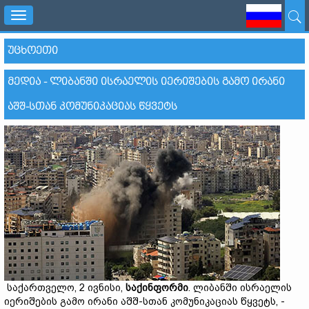
Toggle
navigation
ᲣᲪᲮᲝᲔᲗᲘ
ᲛᲔᲓᲘᲐ - ᲚᲘᲑᲐᲜᲨᲘ ᲘᲡᲠᲐᲔᲚᲘᲡ ᲘᲔᲠᲘᲨᲔᲑᲘᲡ ᲒᲐᲛᲝ ᲘᲠᲐᲜᲘ
ᲐᲨᲨ-ᲡᲗᲐᲜ ᲙᲝᲛᲣᲜᲘᲙᲐᲪᲘᲐᲡ ᲬᲧᲕᲔᲢᲡ
საქართველო, 2 ივნისი,
საქინფორმი
. ლიბანში ისრაელის
იერიშების გამო ირანი აშშ-სთან კომუნიკაციას წყვეტს, -