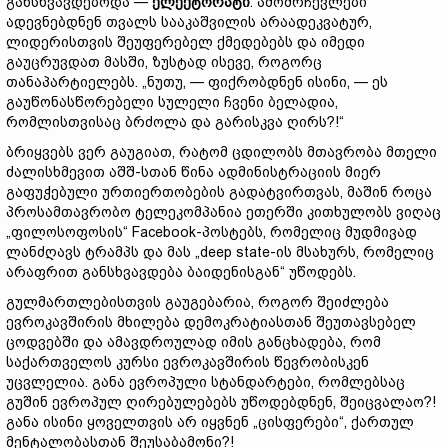
განსხვავდებოდა —
ელექტორატი
. ამომრჩევლები
ადევნებდნენ თვალს სააკაშვილის არაადეკვატურ,
ლიდერისთვის შეუფერებელ ქმედებებს და იმედი
გაუცრუვდათ მასში, ზუსტად ისევე, როგორც
თანაპარტიელებს. „ნუთუ, — ფიქრობდნენ ისინი, — ეს
გაუწონასწორებელი სულელი ჩვენი ბელადია,
რომლისთვისაც ბრძოლა და გარისკვა ღირს?!“
ბრიყვებს ვერ გაუგიათ, რატომ ცდილობს მთავრობა მთელი
ძალისხმევით აშშ-სთან წინა ადმინისტრაციის მიერ
გაფუჭებული ურთიერთობების გადატვირთვას, მაშინ როცა
პროსამთავრობო ტელეკომპანია ეთერში კითხულობს ვიღაც
„ფილოსოფოსის“ Facebook-პოსტებს, რომელიც მუდმივად
ლანძღავს ტრამპს და მას „deep state-ის მსახურს, რომელიც
არაფრით განსხვავდება ბაიდენისგან“ უწოდებს.
გულმართლებისთვის გაუგებარია, როგორ შეიძლება
ევროკავშირის მხილება დემოკრატიასთან შეუთავსებელ
ცოდვებში და ამავდროულად იმის განცხადება, რომ
საქართველოს კურსი ევროკავშირის წევრობისკენ
უცვლელია. განა ევროპული სტანდარტები, რომლებსაც
გუშინ ევროპულ ღირებულებებს უწოდებდნენ, შეიცვალაო?!
განა ისინი ყოველთვის არ იყვნენ „ცისფერები“, ქართულ
მენტალობასთან შეუსაბამონი?!