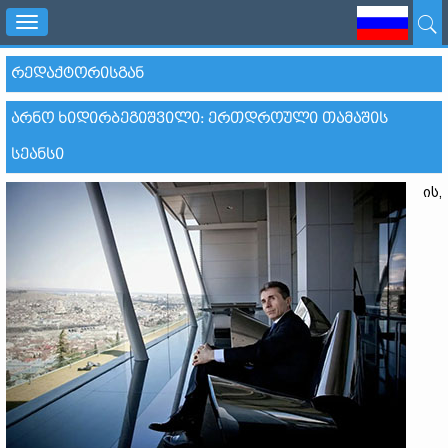
Toggle
navigation
ᲠᲔᲓᲐᲥᲢᲝᲠᲘᲡᲒᲐᲜ
ᲐᲠᲜᲝ ᲮᲘᲓᲘᲠᲑᲔᲒᲘᲨᲕᲘᲚᲘ: ᲔᲠᲗᲓᲠᲝᲣᲚᲘ ᲗᲐᲛᲐᲨᲘᲡ
ᲡᲔᲐᲜᲡᲘ
ის,