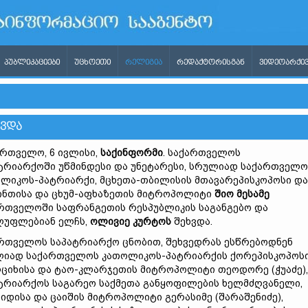
ᲞᲣᲑᲚᲘᲙᲐᲪᲘᲔᲑᲘ
ᲣᲪᲮᲝᲔᲗᲘ
ᲠᲔᲚᲘᲒᲘᲐ
ᲠᲔᲓᲐᲥᲢᲝᲠᲘᲡᲒᲐᲜ
ᲕᲘᲓᲔᲝᲐᲠᲥᲘᲕ
ᲮᲕᲓᲐ
რთველო, 6 ივლისი,
საქინფორმი
. საქართველოს
ტრიარქოში უწმინდესი და უნეტარესი, სრულიად საქართველო
ლიკოს-პატრიარქი, მცხეთა-თბილისის მთავარეპისკოპოსი და
ინთისა და ცხუმ-აფხაზეთის მიტროპოლიტი
შიო მესამე
რთველოში საფრანგეთის რესპუბლიკის საგანგებო და
ლუფლებიან ელჩს,
ოლივიე კურტოს
შეხვდა.
რთველოს საპატრიარქო ცნობით, შეხვედრას ესწრებოდნენ
იად საქართველოს კათოლიკოს-პატრიარქის ქორეპისკოპოსი
ციხისა და ტაო-კლარჯეთის მიტროპოლიტი თეოდორე (ჭუაძე),
ტრიარქოს საგარეო საქმეთა განყოფილების ხელმძღვანელი,
იდისა და ცაიშის მიტროპოლიტი გერასიმე (შარაშენიძე),