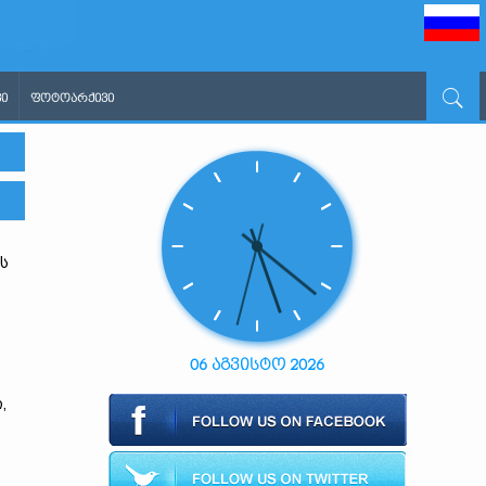
Ი
ᲤᲝᲢᲝᲐᲠᲥᲘᲕᲘ
ს
06 აგვისტო 2026
,