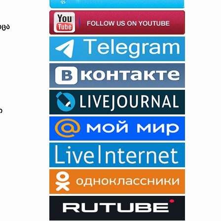
ოცა
ი