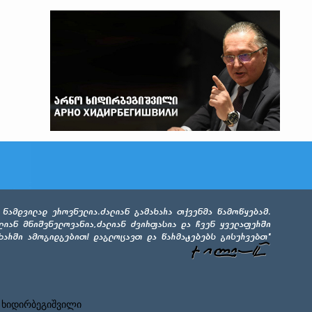
 ხიდირბეგიშვილი