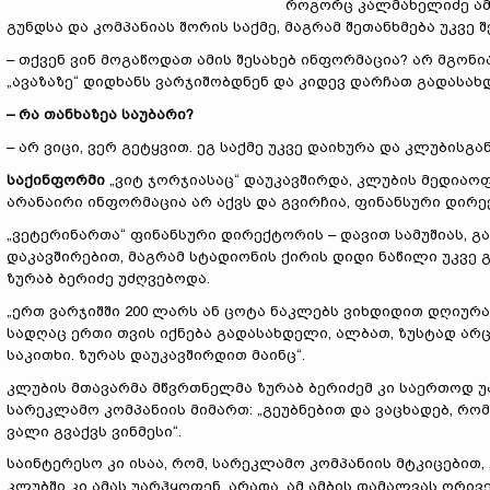
როგორც კალმახელიძე ამბ
გუნდსა და კომპანიას შორის საქმე, მაგრამ შეთანხმება უკვე შ
– თქვენ ვინ მოგაწოდათ ამის შესახებ ინფორმაცია? არ მგონ
„ავაზაზე“ დიდხანს ვარჯიშობდნენ და კიდევ დარჩათ გადასახ
–
რა თანხაზეა საუბარი?
– არ ვიცი, ვერ გეტყვით. ეგ საქმე უკვე დაიხურა და კლუბისგ
საქინფორმ
ი
„ვიტ ჯორჯიასაც“ დაუკავშირდა, კლუბის მედიაოფ
არანაირი ინფორმაცია არ აქვს და გვირჩია, ფინანსური დირ
„ვეტერინართა“ ფინანსური დირექტორის – დავით სამუშიას, გ
დაკავშირებით, მაგრამ სტადიონის ქირის დიდი ნაწილი უკვე 
ზურაბ ბერიძე უძღვებოდა.
„ერთ ვარჯიშში 200 ლარს ან ცოტა ნაკლებს ვიხდიდით დღიურ
სადღაც ერთი თვის იქნება გადასახდელი, ალბათ, ზუსტად არც 
საკითხი. ზურას დაუკავშირდით მაინც“.
კლუბის მთავარმა მწვრთნელმა ზურაბ ბერიძემ კი საერთოდ უა
სარეკლამო კომპანიის მიმართ: „გეუბნებით და ვაცხადებ, რო
ვალი გვაქვს ვინმესი“.
საინტერესო კი ისაა, რომ, სარეკლამო კომპანიის მტკიცებით,
კლუბში კი ამას უარჰყოფენ. არადა, ამ ამბის დამალვას ორ