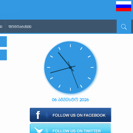
Ი
ᲤᲝᲢᲝᲐᲠᲥᲘᲕᲘ
06 აგვისტო 2026