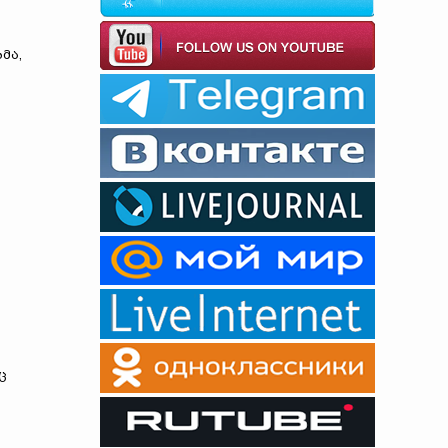
მა,
ც