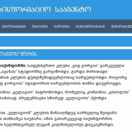
ᲞᲣᲑᲚᲘᲙᲐᲪᲘᲔᲑᲘ
ᲣᲪᲮᲝᲔᲗᲘ
ᲠᲔᲚᲘᲒᲘᲐ
ᲠᲔᲓᲐᲥᲢᲝᲠᲘᲡᲒᲐᲜ
ᲕᲘᲓᲔᲝᲐᲠᲥᲘᲕ
ᲔᲚᲐᲯᲘᲝᲡ“ ᲨᲝᲠᲘᲡ
საქინფორმი.
საფეხბურთო კლუბი „ვიტ ჯორჯია“ გარკვეული
„ავაზას“ სტადიონზე ვარჯიშობდა. გარდა ძირითადი
ედნით კლუბის დუბლშემადგენლობაც სარგებლობდა. როგორც
ვიტ ჯორჯიას“ სტადიონით სარგებლობის თანხა დაუგროვდა.
ანია „ველაჯიო“ პატრონობდა, რომელიც კომპანია „ვისოლის“
აბამისად, პრეტენზიები სწორედ „ველაჯიოს“ ჰქონდა
თ, „ველაჯიომ“ კლუბის წინააღმდეგ სარჩელიც შეიტანა
 თანხაზეა საუბარი, ამის გასარკვევად საქინფორმის
ის ხელმძღვანელ ლევან კალმახელიძეს დაუკავშირდა.