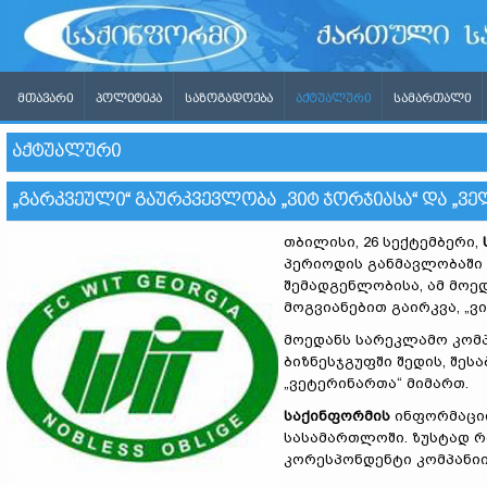
ᲛᲗᲐᲕᲐᲠᲘ
ᲞᲝᲚᲘᲢᲘᲙᲐ
ᲡᲐᲖᲝᲒᲐᲓᲝᲔᲑᲐ
ᲐᲥᲢᲣᲐᲚᲣᲠᲘ
ᲡᲐᲛᲐᲠᲗᲐᲚᲘ
ᲐᲥᲢᲣᲐᲚᲣᲠᲘ
„ᲒᲐᲠᲙᲕᲔᲣᲚᲘ“ ᲒᲐᲣᲠᲙᲕᲔᲕᲚᲝᲑᲐ „ᲕᲘᲢ ᲯᲝᲠᲯᲘᲐᲡᲐ“ ᲓᲐ „Ვ
თბილისი, 26 სექტემბერი,
პერიოდის განმავლობაში 
შემადგენლობისა, ამ მო
მოგვიანებით გაირკვა, „
მოედანს სარეკლამო კომპ
ბიზნესჯგუფში შედის, შეს
„ვეტერინართა“ მიმართ.
საქინფორმის
ინფორმაციი
სასამართლოში. ზუსტად რა
კორესპონდენტი კომპანი