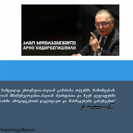
 ხიდირბეგიშვილი