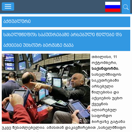
Toggle
navigation
ᲐᲥᲢᲣᲐᲚᲣᲠᲘ
ᲡᲐᲮᲔᲚᲛᲬᲘᲤᲝᲡ ᲡᲐᲙᲣᲗᲠᲔᲑᲐᲨᲘ ᲐᲠᲡᲔᲑᲣᲚᲘ ᲬᲘᲚᲔᲑᲘ ᲓᲐ
ᲐᲥᲪᲘᲔᲑᲘ ᲣᲪᲮᲝᲣᲠ ᲑᲘᲠᲟᲐᲖᲔ ᲒᲐᲕᲐ
თბილისი, 11
ოქტომბერი,
საქინფორმი.
სახელმწიფოს
საკუთრებაში
არსებული
წილებისა და
აქციების უცხო
ქვეყნის
აღიარებულ
საფონდო
ბირჟაზე გატანა
უკვე შესაძლებელია. ამასთან დაკავშირებით „სახელმწიფო