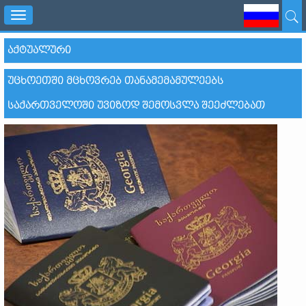
Toggle
navigation
ᲐᲥᲢᲣᲐᲚᲣᲠᲘ
ᲣᲪᲮᲝᲔᲗᲨᲘ ᲛᲪᲮᲝᲕᲠᲔᲑ ᲗᲐᲜᲐᲛᲔᲛᲐᲛᲣᲚᲔᲔᲑᲡ
ᲡᲐᲥᲐᲠᲗᲕᲔᲚᲝᲨᲘ ᲣᲕᲘᲖᲝᲓ ᲨᲔᲛᲝᲡᲕᲚᲐ ᲨᲔᲔᲫᲚᲔᲑᲐᲗ