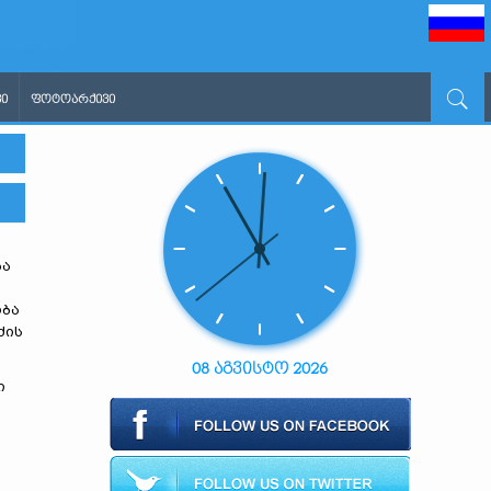
Ი
ᲤᲝᲢᲝᲐᲠᲥᲘᲕᲘ
ბა
ობა
ძის
08 აგვისტო 2026
ი