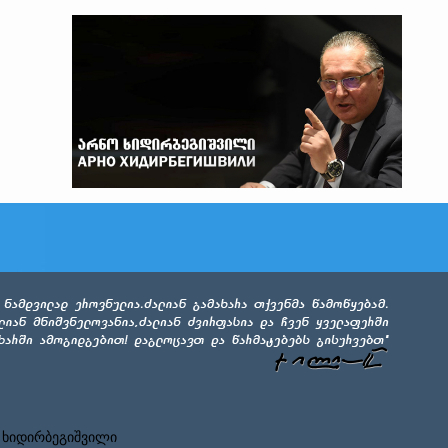
 ხიდირბეგიშვილი