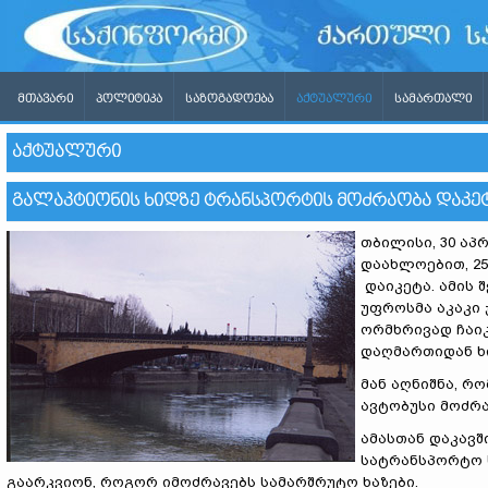
ᲛᲗᲐᲕᲐᲠᲘ
ᲞᲝᲚᲘᲢᲘᲙᲐ
ᲡᲐᲖᲝᲒᲐᲓᲝᲔᲑᲐ
ᲐᲥᲢᲣᲐᲚᲣᲠᲘ
ᲡᲐᲛᲐᲠᲗᲐᲚᲘ
ᲐᲥᲢᲣᲐᲚᲣᲠᲘ
ᲒᲐᲚᲐᲙᲢᲘᲝᲜᲘᲡ ᲮᲘᲓᲖᲔ ᲢᲠᲐᲜᲡᲞᲝᲠᲢᲘᲡ ᲛᲝᲫᲠᲐᲝᲑᲐ ᲓᲐᲙᲔ
თბილისი, 30 აპ
დაახლოებით, 2
დაიკეტა. ამის 
უფროსმა აკაკი 
ორმხრივად ჩაი
დაღმართიდან ხი
მან აღნიშნა, რ
ავტობუსი მოძრა
ამასთან დაკავში
სატრანსპორტო 
გაარკვიონ, როგორ იმოძრავებს სამარშრუტო ხაზები.