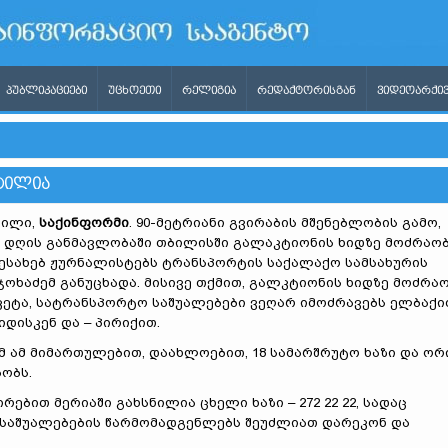
ᲞᲣᲑᲚᲘᲙᲐᲪᲘᲔᲑᲘ
ᲣᲪᲮᲝᲔᲗᲘ
ᲠᲔᲚᲘᲒᲘᲐ
ᲠᲔᲓᲐᲥᲢᲝᲠᲘᲡᲒᲐᲜ
ᲕᲘᲓᲔᲝᲐᲠᲥᲘᲕ
ᲢᲘᲚᲘᲐ
რილი,
საქინფორმი
. 90-მეტრიანი გვირაბის მშენებლობის გამო,
5 დღის განმავლობაში თბილისში გალაკტიონის ხიდზე მოძრაო
შესახებ ჟურნალისტებს ტრანსპორტის საქალაქო სამსახურის
ჯოხაძემ განუცხადა. მისივე თქმით, გალკტიონის ხიდზე მოძრა
კეტა, სატრანსპორტო საშუალებები ვეღარ იმოძრავებს ელბაქი
დისკენ და – პირიქით.
ომ ამ მიმართულებით, დაახლოებით, 18 სამარშრუტო ხაზი და ორ
ობს.
რებით მერიაში გახსნილია ცხელი ხაზი – 272 22 22, სადაც
საშუალებების წარმომადგენლებს შეუძლიათ დარეკონ და