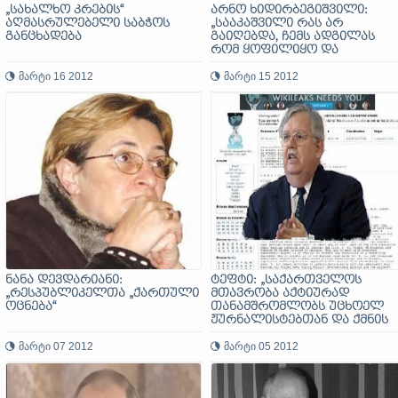
„სახალხო კრების“
არნო ხიდირბეგიშვილი:
აღმასრულებელი საბჭოს
„სააკაშვილი რას არ
განცხადება
გაიღებდა, ჩემს ადგილას
რომ ყოფილიყო და
პუტინისთვის მილოცვის
მარტი 16 2012
შესაძლებლობა ჰქონოდა!“
მარტი 15 2012
ნანა დევდარიანი:
ტეფტი: „საქართველოს
„რესპუბლიკელთა „ქართული
მთავრობა აქტიურად
ოცნება“
თანამშრომლობს უცხოელ
ჟურნალისტებთან და ქმნის
რუსეთის, როგორც
მარტი 07 2012
აგრესორისა და
მარტი 05 2012
დამპყრობლის ხატს”