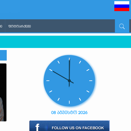
Ი
ᲤᲝᲢᲝᲐᲠᲥᲘᲕᲘ
08 აგვისტო 2026