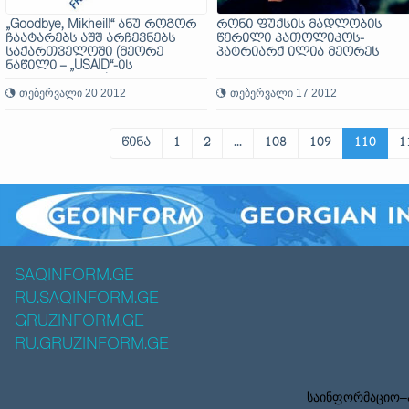
„Goodbye, Mikheil!“ ანუ როგორ
რონი ფუქსის მადლობის
ჩაატარებს აშშ არჩევნებს
წერილი კათოლიკოს-
საქართველოში (მეორე
პატრიარქ ილია მეორეს
ნაწილი – „USAID“-ის
კონტროლქვეშ)
თებერვალი 20 2012
თებერვალი 17 2012
წინა
1
2
...
108
109
110
1
SAQINFORM.GE
RU.SAQINFORM.GE
GRUZINFORM.GE
RU.GRUZINFORM.GE
საინფორმაციო–ა