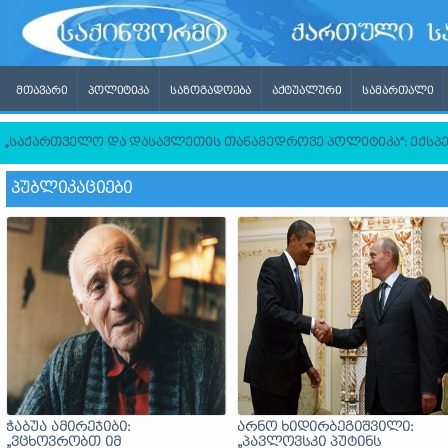
ᲛᲗᲐᲕᲐᲠᲘ
ᲞᲝᲚᲘᲢᲘᲙᲐ
ᲡᲐᲖᲝᲒᲐᲓᲝᲔᲑᲐ
ᲐᲥᲢᲣᲐᲚᲣᲠᲘ
ᲡᲐᲛᲐᲠᲗᲐᲚᲘ
„საქართველო და დასავლეთის თანამედროვე პოლიტიკა“: ექსპ
ᲞᲣᲑᲚᲘᲙᲐᲪᲘᲔᲑᲘ
ჭაბუა ამირეჯიბი:
არნო ხიდირბეგიშვილი:
„ვცხოვრობთ იმ
„პავლოვსკი პუტინს