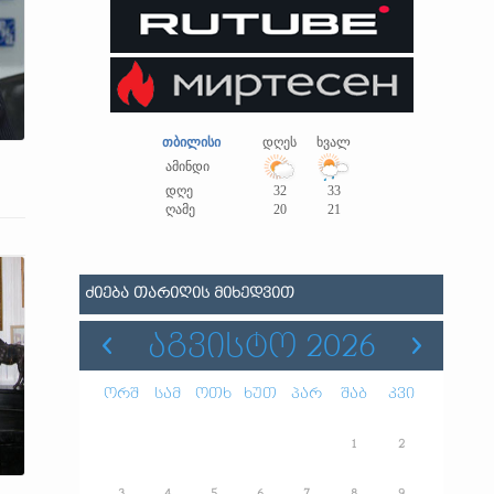
თბილისი
დღეს
ხვალ
ამინდი
დღე
32
33
ღამე
20
21
ᲫᲘᲔᲑᲐ ᲗᲐᲠᲘᲦᲘᲡ ᲛᲘᲮᲔᲓᲕᲘᲗ
ᲐᲒᲕᲘᲡᲢᲝ 2026
ორშ
სამ
ოთხ
ხუთ
პარ
შაბ
კვი
1
2