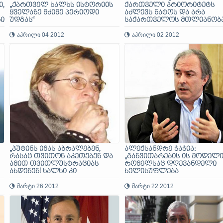
,
„ქართველ ხალხს ისტორიის
ქართველი პრიორიტეტს
ყველაზე მძიმე პერიოდი
აძლევს ნატოს და არა
რი
უდგას“
საქართველოს მთლიანობა
ის საქართველო ყოფნის
აპრილი 04 2012
ღირსი აღარ არის!“
აპრილი 02 2012
„პუტინს იმას აბრალებენ,
ალექსანდრე ჭაჭია:
რასაც თვითონ აკეთებენ და
„განვითარების ის მოდელი
ამით თვითლუსტრაციას
რომელსაც დღევანდელი
ახდენენ! ხალხი კი
ხელისუფლება
ყველაფერს ხვდება...“
ახორციელებს,
მარტი 26 2012
საქართველოს
მარტი 22 2012
ბატისტასდროინდელ კუბა
აქცევს“