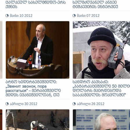
ცალკეულ სახელმწიფო-ერს
ხელმძღვანელ ანჯეი
ქმნის
ტიშკევიჩის ინტერვიუ
მაისი 10 2012
მაისი 07 2012
არნო ხიდირბეგიშვილი:
სანდრო კავსაძე:
„Звенит звонок, пора
„პატარკაციშვილი 50 მილ
расстаться“ – მერაბიშვილი
დოლარს მპირდებოდა
მიდის ივანიშვილთან, თუ
სააკაშვილის მოკვლაში!“
პრემიერ-მინისტრად?
აპრილი 30 2012
აპრილი 26 2012