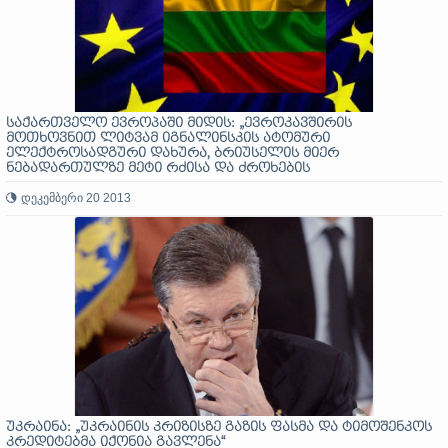
საქართველო ევროპაში მიდის: „ევროკავშირის
მოთხოვნით ლიტვამ იგნალინსკის ატომური
ელექტროსადგური დახურა, ბრიუსელის მიერ
ნებადართულზე მეტი რძისა და ძროხების
რაოდენობისთვის ბალტიის ქვეყნები 9.5 მლნ ევროთი
დააჯარიმეს! ლიტვის საგარეო ვალი 3 მლრდ დოლარს
დეკემბერი 20 2013
აჭარბებს!
უკრაინა: „უკრაინის კრიზისზე გაზის ფასმა და ტიმოშენკოს
კრედიტებმა იქონია გავლენა“