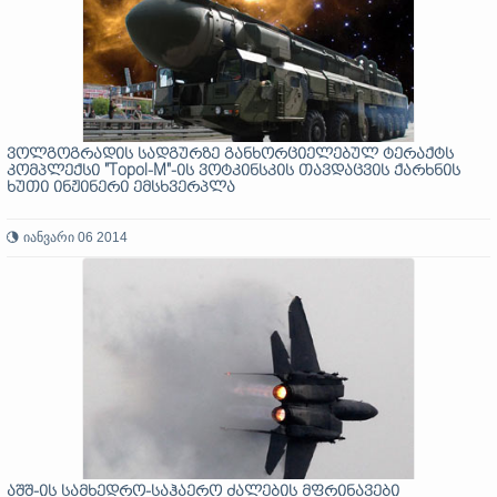
ვოლგოგრადის სადგურზე განხორციელებულ ტერაქტს
კომპლექსი "Topol-M"-ის ვოტკინსკის თავდაცვის ქარხნის
ხუთი ინჟინერი ემსხვერპლა
იანვარი 06 2014
აშშ-ის სამხედრო-საჰაერო ძალების მფრინავები