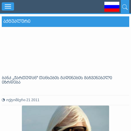
Toggle
navigation
ᲐᲥᲢᲣᲐᲚᲣᲠᲘ
ბანკ „ქართუდან“ თანხების გადინების მაჩვენებელი
იზრდება
ოქტომბერი 21 2011